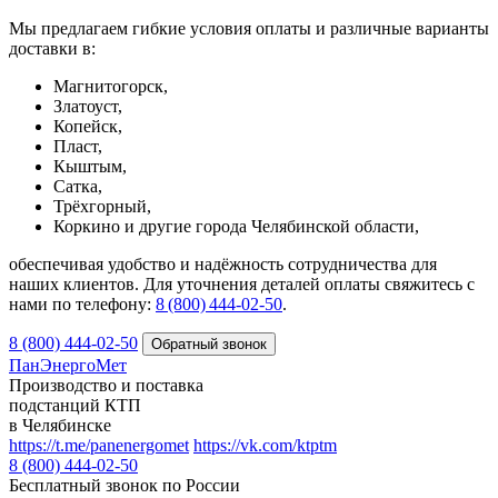
Мы предлагаем гибкие условия оплаты и различные варианты
доставки в:
Магнитогорск,
Златоуст,
Копейск,
Пласт,
Кыштым,
Сатка,
Трёхгорный,
Коркино и другие города Челябинской области,
обеспечивая удобство и надёжность сотрудничества для
наших клиентов. Для уточнения деталей оплаты свяжитесь с
нами по телефону:
8 (800) 444‑02‑50
.
8 (800) 444-02-50
ПанЭнергоМет
Производство и поставка
подстанций КТП
в Челябинске
https://t.me/panenergomet
https://vk.com/ktptm
8 (800) 444-02-50
Бесплатный звонок по России