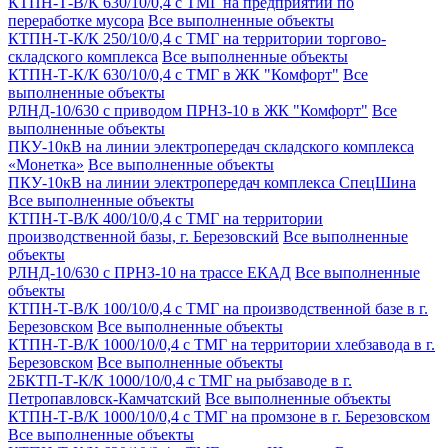
КТПН-Т-В/К 630/10/0,4 с ТМГ на предприятии по
переработке мусора
Все выполненные объекты
КТПН-Т-К/К 250/10/0,4 с ТМГ на территории торгово-
складского комплекса
Все выполненные объекты
КТПН-Т-К/К 630/10/0,4 с ТМГ в ЖК "Комфорт"
Все
выполненные объекты
РЛНД-10/630 с приводом ПРНЗ-10 в ЖК "Комфорт"
Все
выполненные объекты
ПКУ-10кВ на линии электропередач складского комплекса
«Монетка»
Все выполненные объекты
ПКУ-10кВ на линии электропередач комплекса СпецШина
Все выполненные объекты
КТПН-Т-В/К 400/10/0,4 с ТМГ на территории
производственной базы, г. Березовский
Все выполненные
объекты
РЛНД-10/630 с ПРНЗ-10 на трассе ЕКАД
Все выполненные
объекты
КТПН-Т-В/К 100/10/0,4 с ТМГ на производственной базе в г.
Березовском
Все выполненные объекты
КТПН-Т-В/К 1000/10/0,4 с ТМГ на территории хлебзавода в г.
Березовском
Все выполненные объекты
2БКТП-Т-К/К 1000/10/0,4 с ТМГ на рыбзаводе в г.
Петропавловск-Камчатский
Все выполненные объекты
КТПН-Т-В/К 1000/10/0,4 с ТМГ на промзоне в г. Березовском
Все выполненные объекты