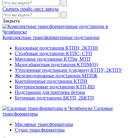
Скачать прайс-лист завода
Закрыть
Комплектные трансформаторные подстанции
Киосковые подстанция КТПН; 2КТПН
Столбовые подстанции КТПС; СТП
Мачтовые подстанции КТПм; МТП
Малогабаритная подстанция КТПМ(О)
Утепленные подстанции (сэндвич) КТПУ; 2КТПУ
Железнодорожные подстанции МТПЖ
Контейнерные подстанции КТПН
Внутрицеховые подстанции КТП-ВЦ
Подстанции для прогрева бетона
Бетонные подстанции БКТП, 2БКТП
Силовые
трансформаторы
Масляные трансформаторы
Сухие трансформаторы