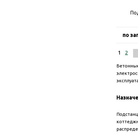
По
по за
1
2
Бетонные
электрос
эксплуат
Назнач
Подстанц
коттеджн
распреде