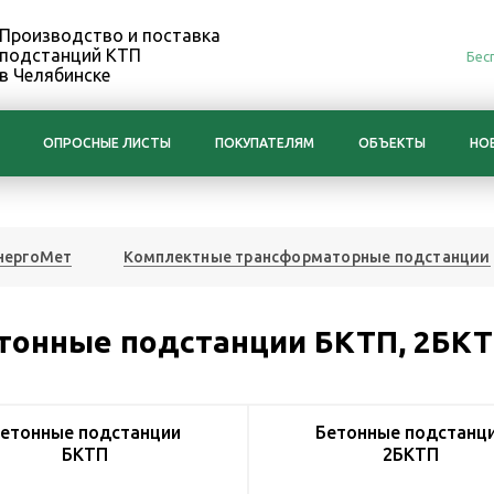
Производство и поставка
подстанций КТП
Бес
в Челябинске
ОПРОСНЫЕ ЛИСТЫ
ПОКУПАТЕЛЯМ
ОБЪЕКТЫ
НО
нергоМет
Комплектные трансформаторные подстанции
тонные подстанции БКТП, 2БК
етонные подстанции
Бетонные подстанц
БКТП
2БКТП