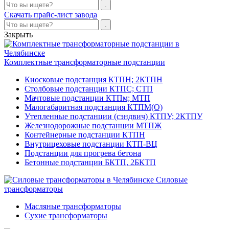
Скачать прайс-лист завода
Закрыть
Комплектные трансформаторные подстанции
Киосковые подстанция КТПН; 2КТПН
Столбовые подстанции КТПС; СТП
Мачтовые подстанции КТПм; МТП
Малогабаритная подстанция КТПМ(О)
Утепленные подстанции (сэндвич) КТПУ; 2КТПУ
Железнодорожные подстанции МТПЖ
Контейнерные подстанции КТПН
Внутрицеховые подстанции КТП-ВЦ
Подстанции для прогрева бетона
Бетонные подстанции БКТП, 2БКТП
Силовые
трансформаторы
Масляные трансформаторы
Сухие трансформаторы