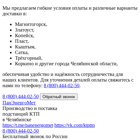
Мы предлагаем гибкие условия оплаты и различные варианты
доставки в:
Магнитогорск,
Златоуст,
Копейск,
Пласт,
Кыштым,
Сатка,
Трёхгорный,
Коркино и другие города Челябинской области,
обеспечивая удобство и надёжность сотрудничества для
наших клиентов. Для уточнения деталей оплаты свяжитесь с
нами по телефону:
8 (800) 444‑02‑50
.
8 (800) 444-02-50
ПанЭнергоМет
Производство и поставка
подстанций КТП
в Челябинске
https://t.me/panenergomet
https://vk.com/ktptm
8 (800) 444-02-50
Бесплатный звонок по России