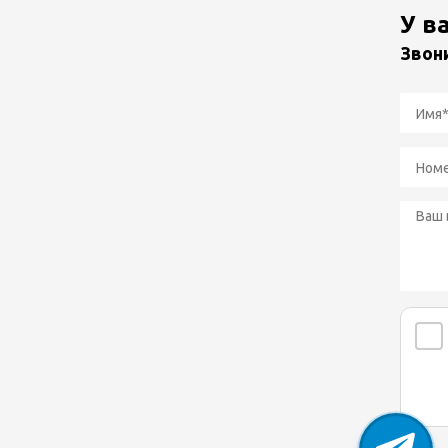
У в
Звон