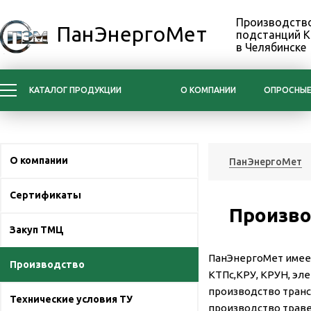
Производство
ПанЭнергоМет
подстанций 
в Челябинске
КАТАЛОГ ПРОДУКЦИИ
О КОМПАНИИ
ОПРОСНЫЕ
О компании
ПанЭнергоМет
Сертификаты
Произв
Закуп ТМЦ
ПанЭнергоМет
имее
Производство
КТПс,КРУ, КРУН, эл
производство транс
Технические условия ТУ
производство траве