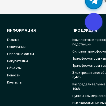
При
ИНФОРМАЦИЯ
ПРОДУКЦИЯ
Главная
Комплектные транс
подстанции
О компании
Силовые трансформ
Опросные листы
Трансформаторы на
Покупателям
Трансформаторы ток
Объекты
Электрощитовое об
Новости
0,4кВ
Контакты
Распределительные 
10кВ
Пункты коммерческог
Высоковольтные вы