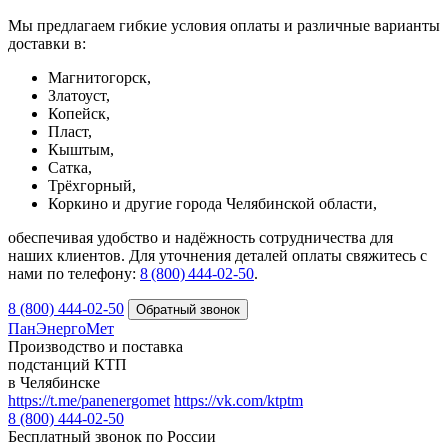
Мы предлагаем гибкие условия оплаты и различные варианты
доставки в:
Магнитогорск,
Златоуст,
Копейск,
Пласт,
Кыштым,
Сатка,
Трёхгорный,
Коркино и другие города Челябинской области,
обеспечивая удобство и надёжность сотрудничества для
наших клиентов. Для уточнения деталей оплаты свяжитесь с
нами по телефону:
8 (800) 444‑02‑50
.
8 (800) 444-02-50
ПанЭнергоМет
Производство и поставка
подстанций КТП
в Челябинске
https://t.me/panenergomet
https://vk.com/ktptm
8 (800) 444-02-50
Бесплатный звонок по России