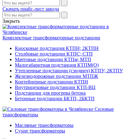
Скачать прайс-лист завода
Закрыть
Комплектные трансформаторные подстанции
Киосковые подстанция КТПН; 2КТПН
Столбовые подстанции КТПС; СТП
Мачтовые подстанции КТПм; МТП
Малогабаритная подстанция КТПМ(О)
Утепленные подстанции (сэндвич) КТПУ; 2КТПУ
Железнодорожные подстанции МТПЖ
Контейнерные подстанции КТПН
Внутрицеховые подстанции КТП-ВЦ
Подстанции для прогрева бетона
Бетонные подстанции БКТП, 2БКТП
Силовые
трансформаторы
Масляные трансформаторы
Сухие трансформаторы