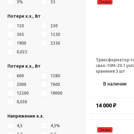
3%
35
Потери х.х., Вт
120
230
305
1250
1900
2350
0,025
Трансформатор т
свэл-10М-20.1 ухл2
Потери к.з., Вт
хранения 3 шт
600
1280
В наличии
2000
7600
12200
18000
0,030
14 000 ₽
Напряжение к.з.
4,5
4,5%