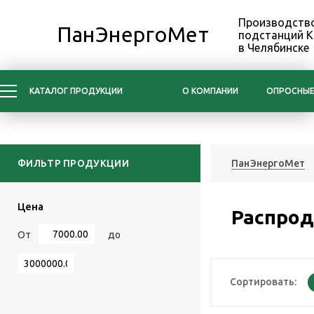
Производство
ПанЭнергоМет
подстанций 
в Челябинске
КАТАЛОГ ПРОДУКЦИИ
О КОМПАНИИ
ОПРОСНЫЕ
ФИЛЬТР ПРОДУКЦИИ
ПанЭнергоМет
Цена
Распрод
От
до
Сортировать: