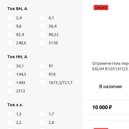
Ток ВН, А
2,4
6,1
9,6
36,4
92,4
96,22
240,6
3150
Ток НН, А
Ограничитель пе
36,1
91
EXLIM R120 CH123
144,5
910
1443
1673,5/721,7
В наличии
2312
Ток х.х.
10 000 ₽
1,3
1,7
2,2
2,6