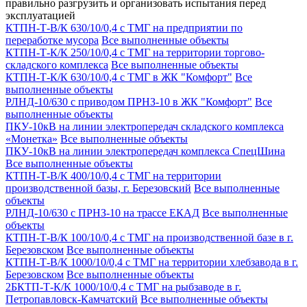
правильно разгрузить и организовать испытания перед
эксплуатацией
КТПН-Т-В/К 630/10/0,4 с ТМГ на предприятии по
переработке мусора
Все выполненные объекты
КТПН-Т-К/К 250/10/0,4 с ТМГ на территории торгово-
складского комплекса
Все выполненные объекты
КТПН-Т-К/К 630/10/0,4 с ТМГ в ЖК "Комфорт"
Все
выполненные объекты
РЛНД-10/630 с приводом ПРНЗ-10 в ЖК "Комфорт"
Все
выполненные объекты
ПКУ-10кВ на линии электропередач складского комплекса
«Монетка»
Все выполненные объекты
ПКУ-10кВ на линии электропередач комплекса СпецШина
Все выполненные объекты
КТПН-Т-В/К 400/10/0,4 с ТМГ на территории
производственной базы, г. Березовский
Все выполненные
объекты
РЛНД-10/630 с ПРНЗ-10 на трассе ЕКАД
Все выполненные
объекты
КТПН-Т-В/К 100/10/0,4 с ТМГ на производственной базе в г.
Березовском
Все выполненные объекты
КТПН-Т-В/К 1000/10/0,4 с ТМГ на территории хлебзавода в г.
Березовском
Все выполненные объекты
2БКТП-Т-К/К 1000/10/0,4 с ТМГ на рыбзаводе в г.
Петропавловск-Камчатский
Все выполненные объекты