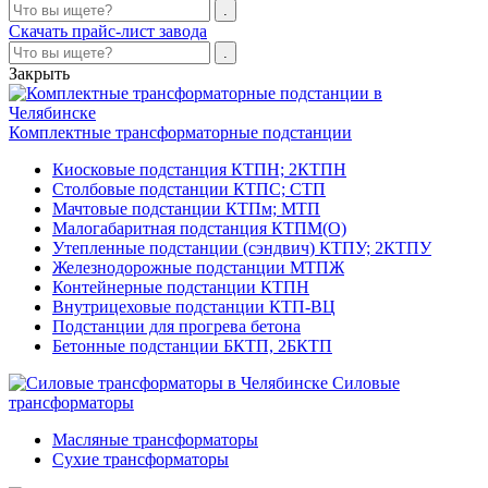
Скачать прайс-лист завода
Закрыть
Комплектные трансформаторные подстанции
Киосковые подстанция КТПН; 2КТПН
Столбовые подстанции КТПС; СТП
Мачтовые подстанции КТПм; МТП
Малогабаритная подстанция КТПМ(О)
Утепленные подстанции (сэндвич) КТПУ; 2КТПУ
Железнодорожные подстанции МТПЖ
Контейнерные подстанции КТПН
Внутрицеховые подстанции КТП-ВЦ
Подстанции для прогрева бетона
Бетонные подстанции БКТП, 2БКТП
Силовые
трансформаторы
Масляные трансформаторы
Сухие трансформаторы