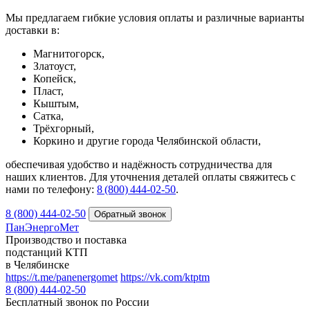
Мы предлагаем гибкие условия оплаты и различные варианты
доставки в:
Магнитогорск,
Златоуст,
Копейск,
Пласт,
Кыштым,
Сатка,
Трёхгорный,
Коркино и другие города Челябинской области,
обеспечивая удобство и надёжность сотрудничества для
наших клиентов. Для уточнения деталей оплаты свяжитесь с
нами по телефону:
8 (800) 444‑02‑50
.
8 (800) 444-02-50
ПанЭнергоМет
Производство и поставка
подстанций КТП
в Челябинске
https://t.me/panenergomet
https://vk.com/ktptm
8 (800) 444-02-50
Бесплатный звонок по России