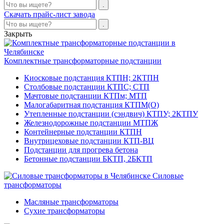
Скачать прайс-лист завода
Закрыть
Комплектные трансформаторные подстанции
Киосковые подстанция КТПН; 2КТПН
Столбовые подстанции КТПС; СТП
Мачтовые подстанции КТПм; МТП
Малогабаритная подстанция КТПМ(О)
Утепленные подстанции (сэндвич) КТПУ; 2КТПУ
Железнодорожные подстанции МТПЖ
Контейнерные подстанции КТПН
Внутрицеховые подстанции КТП-ВЦ
Подстанции для прогрева бетона
Бетонные подстанции БКТП, 2БКТП
Силовые
трансформаторы
Масляные трансформаторы
Сухие трансформаторы