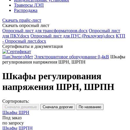
Траверсы ЛЭП
Распродажа
Скачать прайс-лист
Скачать опросный лист
Опросный лист для трансформаторов.docx
Опросный лист
для ПКУ.docx
Опросный лист для ПУС (Реклоузер).docx
КТП
- Опросный лист.docx
Сертификаты и документация
ПанЭнергоМет
Электрощитовое оборудование 0,4кВ
Шкафы
регулирования напряжения ШРН, ШРПН
Шкафы регулирования
напряжения ШРН, ШРПН
Сортировать:
Шкафы ШРН
Под заказ
по запросу
Шкафы ШРПН