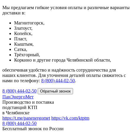
Мы предлагаем гибкие условия оплаты и различные варианты
доставки в:
Магнитогорск,
Златоуст,
Копейск,
Пласт,
Кыштым,
Сатка,
Трёхгорный,
Коркино и другие города Челябинской области,
обеспечивая удобство и надёжность сотрудничества для
наших клиентов. Для уточнения деталей оплаты свяжитесь с
нами по телефону:
8 (800) 444‑02‑50
.
8 (800) 444-02-50
ПанЭнергоМет
Производство и поставка
подстанций КТП
в Челябинске
https://t.me/panenergomet
https://vk.com/ktptm
8 (800) 444-02-50
Бесплатный звонок по России