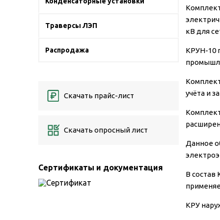
Конденсаторные установки
Комплект
электрич
Траверсы ЛЭП
кВ для с
Распродажа
КРУН-10 
промышле
Комплект
учёта и з
Скачать прайс-лист
Комплект
расширен
Скачать опросный лист
Данное о
электроэ
Сертификаты и документация
В состав
применяе
КРУ нару