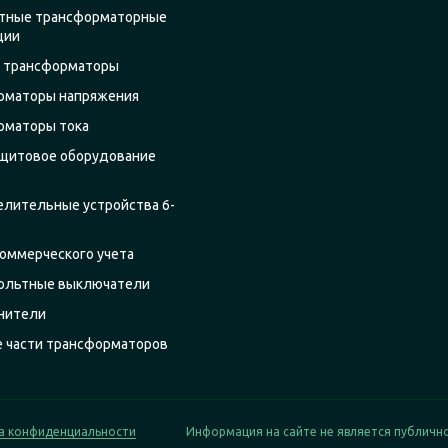
тные трансформаторные
ции
 трансформаторы
рматоры напряжения
рматоры тока
щитовое оборудование
елительные устройства 6-
оммерческого учета
ольтные выключатели
нители
е части трансформаторов
а конфиденциальности
Информация на сайте не является публичн