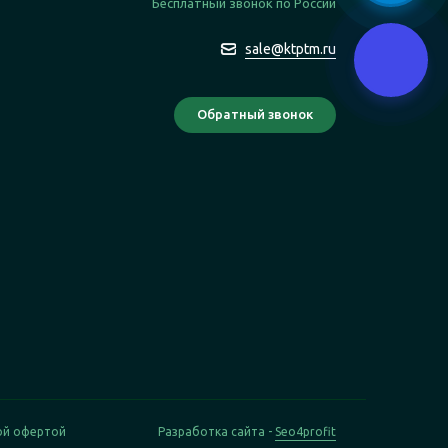
Бесплатный звонок по России
sale@ktptm.ru
ой офертой
Разработка сайта -
Seo4profit