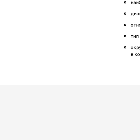
наи
диа
отн
тип
окр
в к