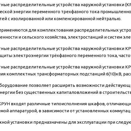
ные распределительные устройства наружной установки (К
еской энергии переменного трехфазного тока промышленной 
етей с изолированной или компенсированной нейтралью.
применяются для комплектования распределительных устрой
нности и сельского хозяйства, электростанций и систем э
ные распределительные устройства наружной установки КР
ащиты электроэнергии трёхфазного переменного тока, частото
ные распределительные устройства наружной установки КР
ия комплектных трансформаторных подстанций 6(10)кВ, расп
борудование позволяет расширять возможности действующи
нергии без существенных капиталовложений в строительств
 КРУН входят различные типоисполнения шкафов, отличающие
мой аппаратурой, в зависимости от установленных коммутац
жной установки предназначены для эксплуатации при след