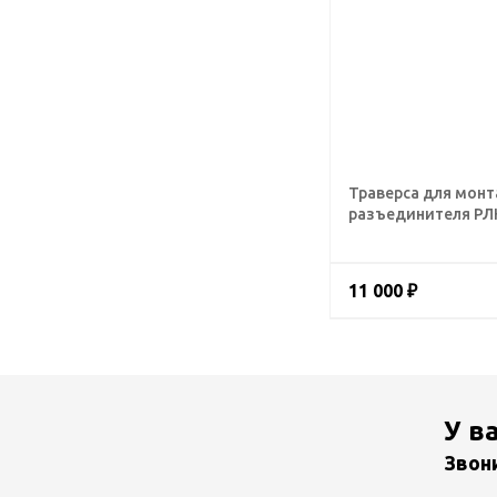
Траверса для монт
разъединителя Р
11 000 ₽
У в
Звон