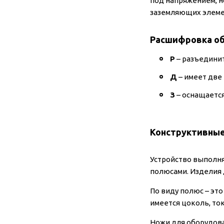
под напряжением, н
заземляющих элеме
Расшифровка об
Р
– разъедини
Д
– имеет две
З
– оснащается
Конструктивные
Устройство выполня
полюсами. Изделия 
По виду полюс – эт
имеется цоколь, то
Ножи для оборудова