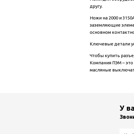
другу.
Ножи на 2000 и 315
заземляющие элеме
основном контактн
Ключевые детали ус
Чтобы купить разъе
Компания ПЭМ – это
масляные выключате
У в
Звон