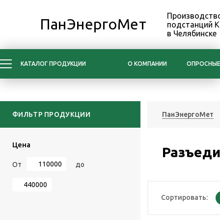
Производство
ПанЭнергоМет
подстанций 
в Челябинске
КАТАЛОГ ПРОДУКЦИИ
О КОМПАНИИ
ОПРОСНЫЕ
ФИЛЬТР ПРОДУКЦИИ
ПанЭнергоМет
Цена
Разъеди
От
до
Сортировать: