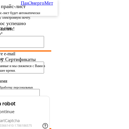
ПанЭнергоМет
 прайс-лист
с-лист будет автоматически
у электронную почту.
ос успешно
те имя
авлен!
я*
и в ближайшее время.
е e-mail
угу Сертификаты
il*
данные
и мы свяжемся с Вами в
шее время.
 имя
бработку персональных
вии с
политикой
и
номер телефона
фона*