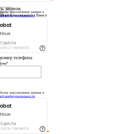
ть звонок
ботку персональных данных
в
данные
и мы свяжемся с Вами в
кой конфиденциальности
шее время.
 имя
номер телефона
фона*
ботку персональных данных
в
кой конфиденциальности