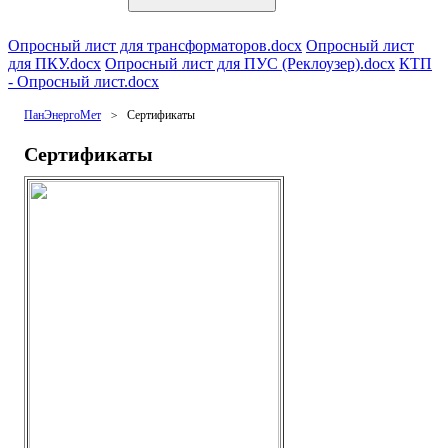
Опросный лист для трансформаторов.docx
Опросный лист
для ПКУ.docx
Опросный лист для ПУС (Реклоузер).docx
КТП
- Опросный лист.docx
ПанЭнергоМет
Сертификаты
Сертификаты