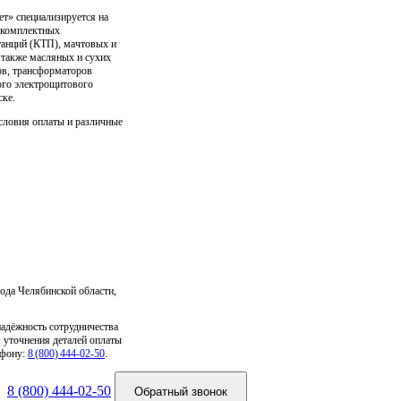
» специализируется на
е комплектных
анций (КТП), мачтовых и
 также масляных и сухих
в, трансформаторов
ого электрощитового
ске.
словия оплаты и различные
ода Челябинской области,
надёжность сотрудничества
 уточнения деталей оплаты
ефону:
8 (800) 444‑02‑50
.
8 (800) 444-02-50