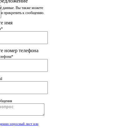
редложение
е данные. Вы также
можете
 и прикрепить
к сообщению.
те имя
я*
е номер телефона
елефона*
il
общения
щению опросный лист или