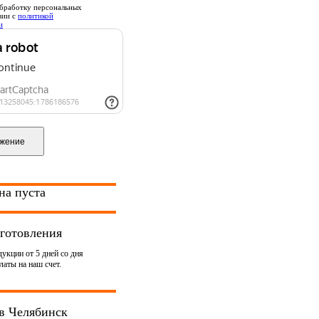
бработку персональных
вии с
политикой
и
на пуста
готовления
укции от 5 дней со дня
аты на наш счет.
в Челябинск