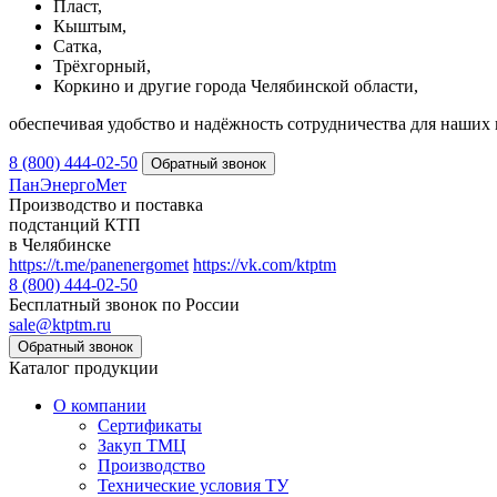
Пласт,
Кыштым,
Сатка,
Трёхгорный,
Коркино и другие города Челябинской области,
обеспечивая удобство и надёжность сотрудничества для наших 
8 (800) 444-02-50
ПанЭнергоМет
Производство и поставка
подстанций КТП
в Челябинске
https://t.me/panenergomet
https://vk.com/ktptm
8 (800) 444-02-50
Бесплатный звонок по России
sale@ktptm.ru
Каталог продукции
О компании
Сертификаты
Закуп ТМЦ
Производство
Технические условия ТУ