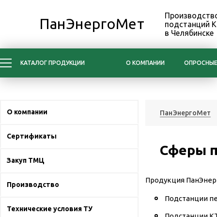
Производство
ПанЭнергоМет
подстанций 
в Челябинске
КАТАЛОГ ПРОДУКЦИИ
О КОМПАНИИ
ОПРОСНЫЕ
О компании
ПанЭнергоМет
Сертификаты
Сферы 
Закуп ТМЦ
Продукция
ПанЭне
Производство
Подстанции пе
Технические условия ТУ
Подстанции КТ