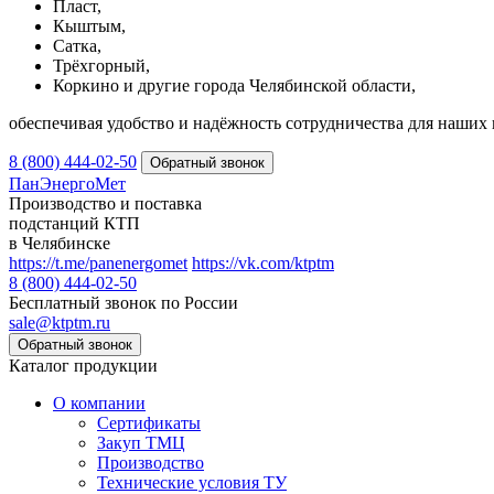
Пласт,
Кыштым,
Сатка,
Трёхгорный,
Коркино и другие города Челябинской области,
обеспечивая удобство и надёжность сотрудничества для наших 
8 (800) 444-02-50
ПанЭнергоМет
Производство и поставка
подстанций КТП
в Челябинске
https://t.me/panenergomet
https://vk.com/ktptm
8 (800) 444-02-50
Бесплатный звонок по России
sale@ktptm.ru
Каталог продукции
О компании
Сертификаты
Закуп ТМЦ
Производство
Технические условия ТУ