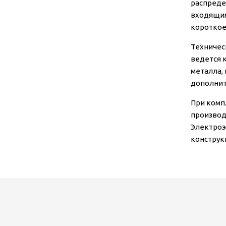
распреде
входящим
короткое
Техничес
ведется 
металла,
дополнит
При комп
производ
Электроэ
конструк