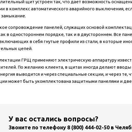
лительный щит устроен так, что дает возможность оснащен
и в комплекс автоматического аварийного выключения, есл
 замыкание.
кое сопровождение панелей, служащих основой комплекта
как в одностороннем порядке, так и в двустороннем. Все пан
 включающих в себя гнутые профили из стали, в которые ин
ельных цепей.
лектации ГРЩ применяют электрическую аппаратуру извест
ителей. По желанию клиента, в щитах иногда делают вводы дл
нергия выводится и через специальные секции, и через те, ч
ции может быть укомплектована защитными панелями и две
У вас остались вопросы?
Звоните по телефону
8 (800) 444-02-50
в Челяб