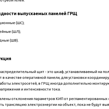
потребителей.
идности выпускаемых панелей ГРЩ
ционные (ШС);
ейные (ШЛ);
дные (ШВ).
укция
распределительный щит - это шкаф, устанавливаемый на по
т в качестве оперативной панели, для установки координир
аботы электросетей, в ГРЩ иногда дополнительно монтиру
напряжения и интенсивности тока.
влены отклонения параметров КИП от регламентированных н
ть трансляцию электроэнергии на объект, пока не будут вы