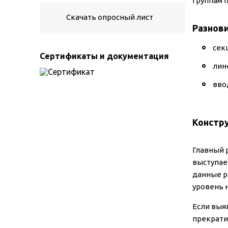
группам 
Скачать опросный лист
Разнов
сек
Сертификаты и документация
лин
вво
Констр
Главный 
выступае
данные р
уровень 
Если выя
прекрати