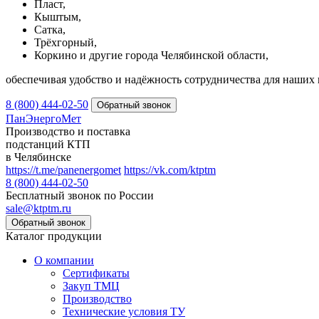
Пласт,
Кыштым,
Сатка,
Трёхгорный,
Коркино и другие города Челябинской области,
обеспечивая удобство и надёжность сотрудничества для наших 
8 (800) 444-02-50
ПанЭнергоМет
Производство и поставка
подстанций КТП
в Челябинске
https://t.me/panenergomet
https://vk.com/ktptm
8 (800) 444-02-50
Бесплатный звонок по России
sale@ktptm.ru
Каталог продукции
О компании
Сертификаты
Закуп ТМЦ
Производство
Технические условия ТУ