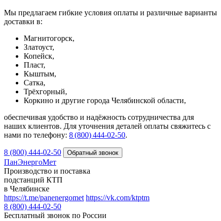
Мы предлагаем гибкие условия оплаты и различные варианты
доставки в:
Магнитогорск,
Златоуст,
Копейск,
Пласт,
Кыштым,
Сатка,
Трёхгорный,
Коркино и другие города Челябинской области,
обеспечивая удобство и надёжность сотрудничества для
наших клиентов. Для уточнения деталей оплаты свяжитесь с
нами по телефону:
8 (800) 444‑02‑50
.
8 (800) 444-02-50
ПанЭнергоМет
Производство и поставка
подстанций КТП
в Челябинске
https://t.me/panenergomet
https://vk.com/ktptm
8 (800) 444-02-50
Бесплатный звонок по России