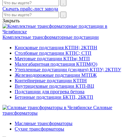
Скачать прайс-лист завода
Закрыть
Комплектные трансформаторные подстанции
Киосковые подстанция КТПН; 2КТПН
Столбовые подстанции КТПС; СТП
Мачтовые подстанции КТПм; МТП
Малогабаритная подстанция КТПМ(О)
Утепленные подстанции (сэндвич) КТПУ; 2КТПУ
Железнодорожные подстанции МТПЖ
Контейнерные подстанции КТПН
Внутрицеховые подстанции КТП-ВЦ
Подстанции для прогрева бетона
Бетонные подстанции БКТП, 2БКТП
Силовые
трансформаторы
Масляные трансформаторы
Сухие трансформаторы