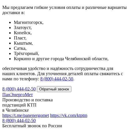
Мы предлагаем гибкие условия оплаты и различные варианты
доставки в:
Магнитогорск,
Златоуст,
Копейск,
Пласт,
Кыштым,
Сатка,
Трёхгорный,
Коркино и другие города Челябинской области,
обеспечивая удобство и надёжность сотрудничества для
наших клиентов. Для уточнения деталей оплаты свяжитесь с
нами по телефону:
8 (800) 444‑02‑50
.
8 (800) 444-02-50
ПанЭнергоМет
Производство и поставка
подстанций КТП
в Челябинске
https://t.me/panenergomet
https://vk.com/ktptm
8 (800) 444-02-50
Бесплатный звонок по России