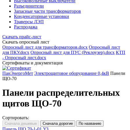
Высоковольтные выключатели
Разъединители
Запасные части трансформаторов
Конденсаторные установки
Траверсы ЛЭП
Распродажа
Скачать прайс-лист
Скачать опросный лист
Опросный лист для трансформаторов.docx
Опросный лист
для ПКУ.docx
Опросный лист для ПУС (Реклоузер).docx
КТП
- Опросный лист.docx
Сертификаты и документация
ПанЭнергоМет
Электрощитовое оборудование 0,4кВ
Панели
ЩО-70
Панели распределительных
щитов ЩО-70
Сортировать:
Панель ЩО 70-1-01 У3