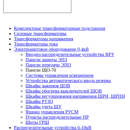
Комплектные трансформаторные подстанции
Силовые трансформаторы
Трансформаторы напряжения
Трансформаторы тока
Электрощитовое оборудование 0,4кВ
Вводно-распределительные устройства ВРУ
Панели защиты ЭПЗ
Панели передачи ЭПО
Панели ЩО-70
Системы управления освещением
Устройства автоматического ввода резерва
Шкафы зажимов ШЗВ
Шкафы обогрева выключателей ШОВ
Шкафы регулирования напряжения ШРН, ШРПН
Шкафы РТЗО
Шкафы учета ШУ
Ящики управления РУСМ
Пункты распределительные ПР
Щиты ГРЩ
Распределительные устройства 6-10кВ