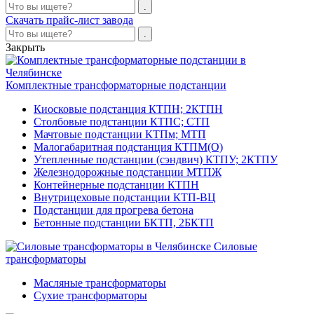
Скачать прайс-лист завода
Закрыть
Комплектные трансформаторные подстанции
Киосковые подстанция КТПН; 2КТПН
Столбовые подстанции КТПС; СТП
Мачтовые подстанции КТПм; МТП
Малогабаритная подстанция КТПМ(О)
Утепленные подстанции (сэндвич) КТПУ; 2КТПУ
Железнодорожные подстанции МТПЖ
Контейнерные подстанции КТПН
Внутрицеховые подстанции КТП-ВЦ
Подстанции для прогрева бетона
Бетонные подстанции БКТП, 2БКТП
Силовые
трансформаторы
Масляные трансформаторы
Сухие трансформаторы