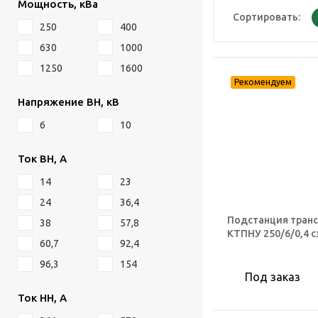
Мощность, кВа
Сортировать:
250
400
630
1000
1250
1600
Напряжение ВН, кВ
6
10
Ток ВН, А
14
23
24
36,4
Подстанция тран
38
57,8
КТПНУ 250/6/0,4 
60,7
92,4
96,3
154
Под заказ
Ток НН, А