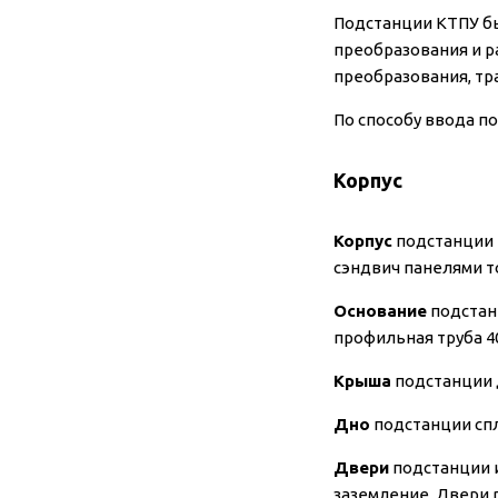
Подстанции КТПУ б
преобразования и 
преобразования, тр
По способу ввода п
Корпус
Корпус
подстанции 
сэндвич панелями т
Основание
подстанц
профильная труба 4
Крыша
подстанции 
Дно
подстанции сп
Двери
подстанции и
заземление. Двери 