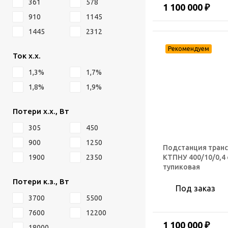
361
578
1 100 000 ₽
910
1145
1445
2312
Ток х.х.
1,3%
1,7%
1,8%
1,9%
Потери х.х., Вт
305
450
900
1250
Подстанция тран
КТПНУ 400/10/0,4
1900
2350
тупиковая
Потери к.з., Вт
Под заказ
3700
5500
7600
12200
1 100 000 ₽
18000