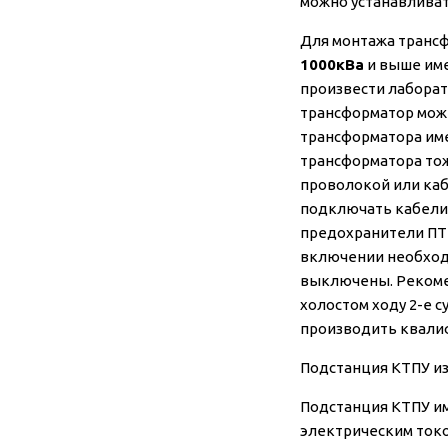
можно устанавлива
Для монтажа трансф
1000кВа
и выше им
произвести лабора
трансформатор можн
трансформатора име
трансформатора тож
проволокой или каб
подключать кабели 
предохранители ПТ 
включении необходи
выключены. Рекомен
холостом ходу 2-е с
производить квалиф
Подстанция КТПУ из
Подстанция КТПУ им
электрическим токо