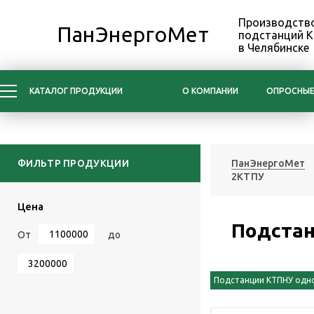
Производство
ПанЭнергоМет
подстанций 
в Челябинске
КАТАЛОГ ПРОДУКЦИИ
О КОМПАНИИ
ОПРОСНЫЕ
ФИЛЬТР ПРОДУКЦИИ
ПанЭнергоМет
2КТПУ
Цена
Подстан
От
до
Подстанции КТПНУ од