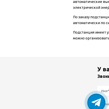
автоматические вы
электрической энер
По заказу подстанц
автоматически по с
Подстанция имеет уз
можно организовать
У в
Звон