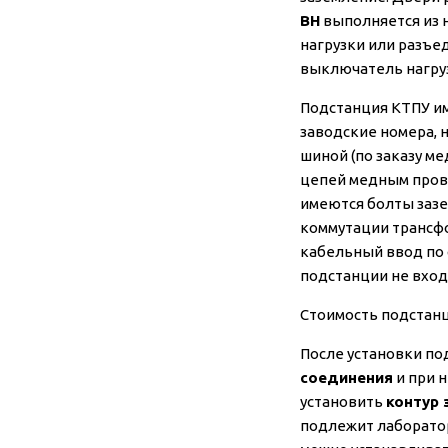
ВН
выполняется из н
нагрузки или разъе
выключатель нагруз
Подстанция КТПУ им
заводские номера, 
шиной (по заказу м
цепей медным прово
имеются болты зазе
коммутации трансфо
кабельный ввод по 
подстанции не вход
Стоимость подстанц
После установки по
соединения
и при 
установить
контур 
подлежит лаборато