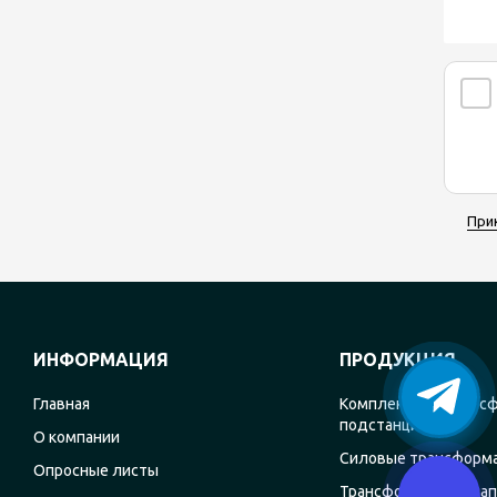
При
ИНФОРМАЦИЯ
ПРОДУКЦИЯ
Главная
Комплектные транс
подстанции
О компании
Силовые трансформ
Опросные листы
Трансформаторы на