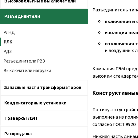
Высоковольтные выключатели
Разъединитель типа
Разъединители
включения и 
изоляции неа
РЛНД
РЛК
отключения т
и воздушных л
РДЗ
Разъединители РВЗ
Компания ПЭМ пред
Выключатели нагрузки
высоким стандартам 
Запасные части трансформаторов
Конструктивные
Конденсаторные установки
По типу это устрой
выполнена из полим
Траверсы ЛЭП
согласно ГОСТ 9920.
Распродажа
Нижняя часть динам