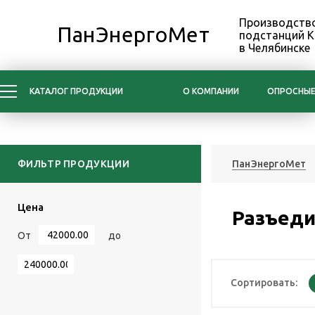
Производство
ПанЭнергоМет
подстанций 
в Челябинске
КАТАЛОГ ПРОДУКЦИИ
О КОМПАНИИ
ОПРОСНЫЕ
ФИЛЬТР ПРОДУКЦИИ
ПанЭнергоМет
Цена
Разъеди
От
до
Сортировать: