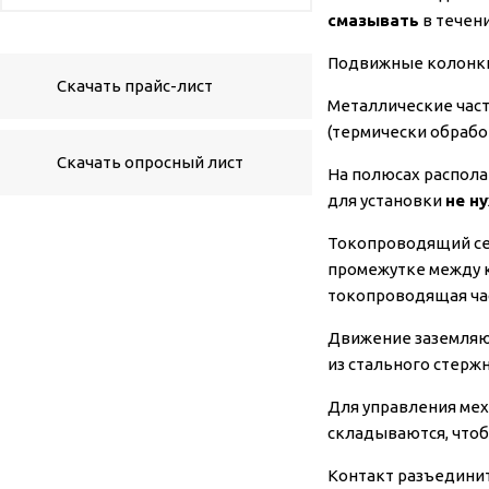
смазывать
в течени
Подвижные колонки 
Скачать прайс-лист
Металлические час
(термически обрабо
Скачать опросный лист
На полюсах распола
для установки
не н
Токопроводящий сег
промежутке между к
токопроводящая час
Движение заземляю
из стального стерж
Для управления мех
складываются, чтоб
Контакт разъединит