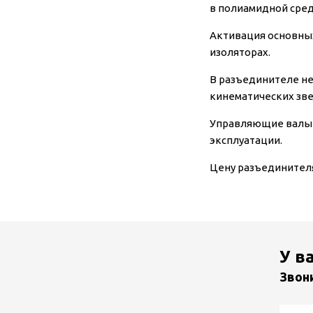
в полиамидной сред
Активация основны
изоляторах.
В разъединителе не
кинематических зве
Управляющие валы 
эксплуатации.
Цену разъединителя
У в
Звон