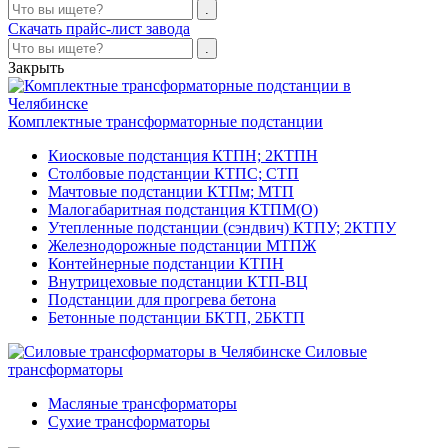
Скачать прайс-лист завода
Закрыть
Комплектные трансформаторные подстанции
Киосковые подстанция КТПН; 2КТПН
Столбовые подстанции КТПС; СТП
Мачтовые подстанции КТПм; МТП
Малогабаритная подстанция КТПМ(О)
Утепленные подстанции (сэндвич) КТПУ; 2КТПУ
Железнодорожные подстанции МТПЖ
Контейнерные подстанции КТПН
Внутрицеховые подстанции КТП-ВЦ
Подстанции для прогрева бетона
Бетонные подстанции БКТП, 2БКТП
Силовые
трансформаторы
Масляные трансформаторы
Сухие трансформаторы