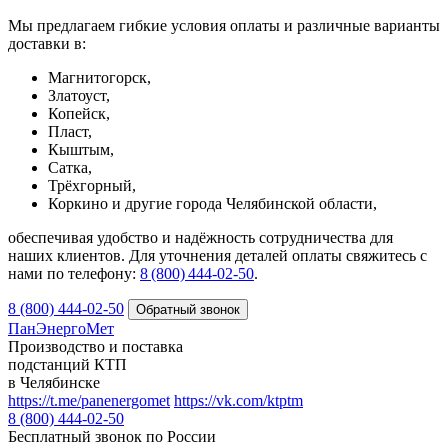
Мы предлагаем гибкие условия оплаты и различные варианты
доставки в:
Магнитогорск,
Златоуст,
Копейск,
Пласт,
Кыштым,
Сатка,
Трёхгорный,
Коркино и другие города Челябинской области,
обеспечивая удобство и надёжность сотрудничества для
наших клиентов. Для уточнения деталей оплаты свяжитесь с
нами по телефону:
8 (800) 444‑02‑50
.
8 (800) 444-02-50
ПанЭнергоМет
Производство и поставка
подстанций КТП
в Челябинске
https://t.me/panenergomet
https://vk.com/ktptm
8 (800) 444-02-50
Бесплатный звонок по России