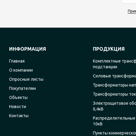
При
ИНФОРМАЦИЯ
ПРОДУКЦИЯ
Главная
Комплектные транс
подстанции
О компании
Силовые трансформ
Опросные листы
Трансформаторы на
Покупателям
Трансформаторы ток
Объекты
Электрощитовое об
Новости
0,4кВ
Контакты
Распределительные 
10кВ
Пункты коммерческог