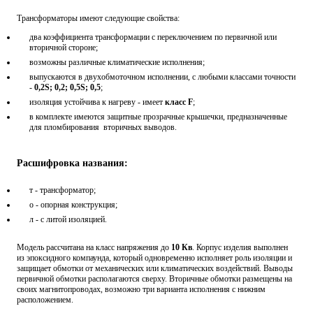
Трансформаторы имеют следующие свойства:
два коэффициента трансформации с переключением по первичной или
вторичной стороне;
возможны различные климатические исполнения;
выпускаются в двухобмоточном исполнении, с любыми классами точности
-
0,2S; 0,2; 0,5S; 0,5
;
изоляция устойчива к нагреву - имеет
класс F
;
в комплекте имеются защитные прозрачные крышечки, предназначенные
для пломбирования вторичных выводов.
Расшифровка названия:
т - трансформатор;
о - опорная конструкция;
л - с литой изоляцией.
Модель рассчитана на класс напряжения до
10 Кв
. Корпус изделия выполнен
из эпоксидного компаунда, который одновременно исполняет роль изоляции и
защищает обмотки от механических или климатических воздействий. Выводы
первичной обмотки располагаются сверху. Вторичные обмотки размещены на
своих магнитопроводах, возможно три варианта исполнения с нижним
расположением.