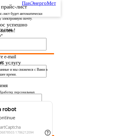
ПанЭнергоМет
 прайс-лист
с-лист будет автоматически
у электронную почту.
ос успешно
те имя
авлен!
я*
и в ближайшее время.
е e-mail
ть услугу
il*
данные
и мы свяжемся с Вами в
шее время.
 имя
бработку персональных
вии с
политикой
и
номер телефона
фона*