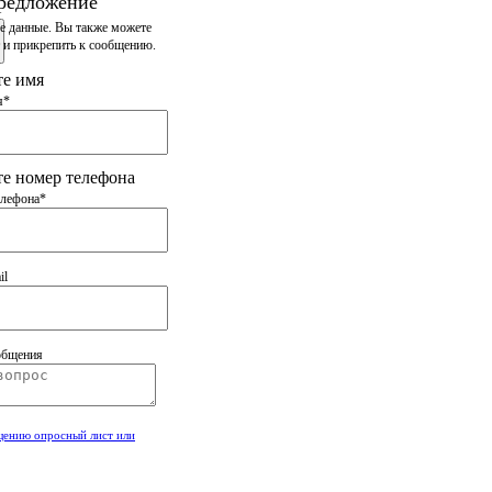
редложение
е данные. Вы также
можете
 и прикрепить
к сообщению.
те имя
я*
е номер телефона
елефона*
il
общения
щению опросный лист или