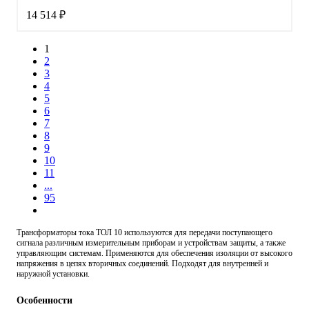
14 514 ₽
1
2
3
4
5
6
7
8
9
10
11
...
95
Трансформаторы тока ТОЛ 10 используются для передачи поступающего
сигнала различным измерительным приборам и устройствам защиты, а также
управляющим системам. Применяются для обеспечения изоляции от высокого
напряжения в цепях вторичных соединений. Подходят для внутренней и
наружной установки.
Особенности