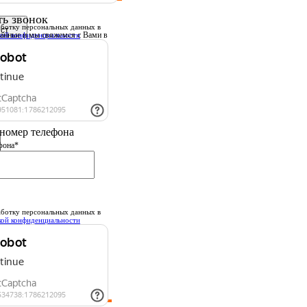
ть звонок
ботку персональных данных
в
данные
и мы свяжемся с Вами в
кой конфиденциальности
шее время.
 имя
номер телефона
фона*
ботку персональных данных
в
кой конфиденциальности