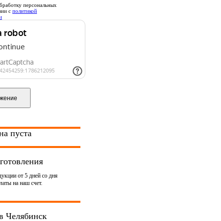
бработку персональных
вии с
политикой
и
на пуста
готовления
укции от 5 дней со дня
аты на наш счет.
в Челябинск