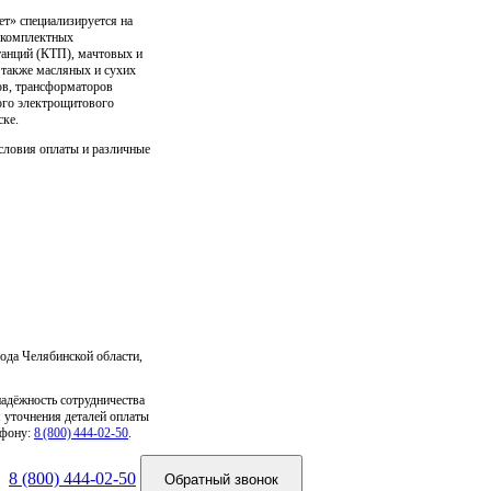
» специализируется на
е комплектных
анций (КТП), мачтовых и
 также масляных и сухих
в, трансформаторов
ого электрощитового
ске.
словия оплаты и различные
ода Челябинской области,
надёжность сотрудничества
 уточнения деталей оплаты
ефону:
8 (800) 444‑02‑50
.
8 (800) 444-02-50