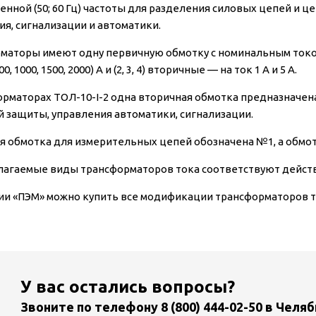
нной (50; 60 Гц) частоты для разделения силовых цепей и 
ия, сигнализации и автоматики.
аторы имеют одну первичную обмотку с номинальным током (5, 10, 2
800, 1000, 1500, 2000) А и (2, 3, 4) вторичные — на ток 1 А и 5 А.
орматорах ТОЛ-10-I-2 одна вторичная обмотка предназначена
й защиты, управления автоматики, сигнализации.
я обмотка для измерительных цепей обозначена №1, а обмо
лагаемые виды трансформаторов тока соответствуют дей
ии «ПЭМ» можно купить все модификации трансформаторов то
У вас остались вопросы?
Звоните по телефону
8 (800) 444-02-50
в Челяб