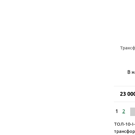
Трансф
В 
23 00
1
2
ТОЛ-10-I
трансфор