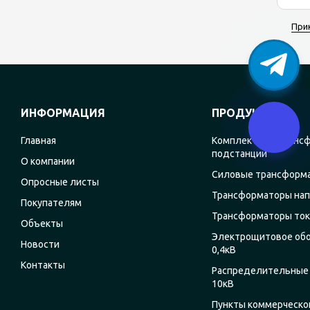
При
ИНФОРМАЦИЯ
ПРОДУКЦИЯ
Главная
Комплектные транс
подстанции
О компании
Силовые трансформ
Опросные листы
Трансформаторы на
Покупателям
Трансформаторы ток
Объекты
Электрощитовое об
Новости
0,4кВ
Контакты
Распределительные 
10кВ
Пункты коммерческог