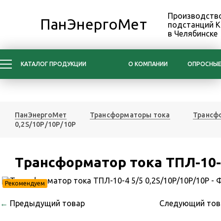
Производство
ПанЭнергоМет
подстанций 
в Челябинске
КАТАЛОГ ПРОДУКЦИИ
О КОМПАНИИ
ОПРОСНЫЕ
ПанЭнергоМет
Трансформаторы тока
Трансфо
0,2S/10Р/10Р/10Р
Трансформатор тока ТПЛ-10-4
Рекомендуем
←
Предыдущий товар
Следующий то