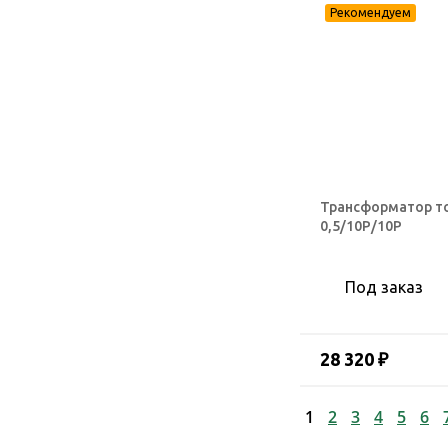
Трансформатор то
0,5/10Р/10Р
Под заказ
28 320 ₽
1
2
3
4
5
6