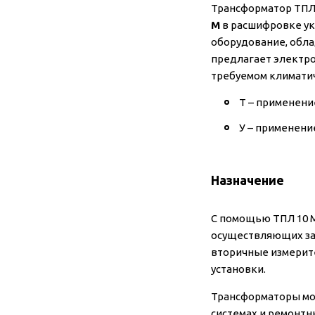
Трансформатор ТПЛ 
М
в расшифровке ук
оборудование, обл
предлагает электро
требуемом климати
Т – применение
У – применение
Назначение
С помощью ТПЛ 10 М
осуществляющих защ
вторичные измерите
установки.
Трансформаторы мож
системах и ремонтн