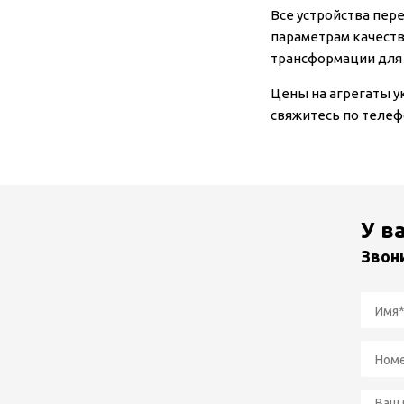
Все устройства пер
параметрам качеств
трансформации для 
Цены на агрегаты у
свяжитесь по телеф
У в
Звон