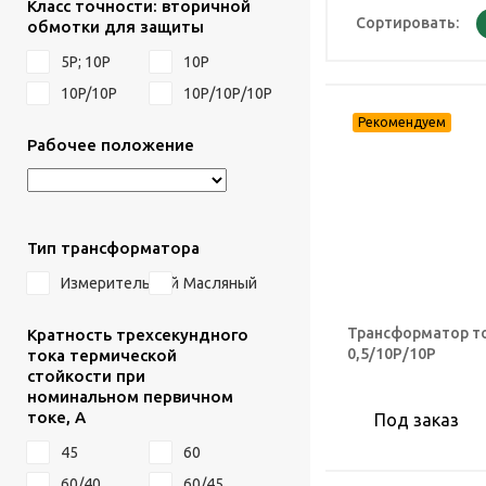
Класс точности: вторичной
Сортировать:
обмотки для защиты
5Р; 10Р
10P
10P/10P
10Р/10Р/10Р
Рабочее положение
Тип трансформатора
Измерительный
Масляный
Трансформатор то
Кратность трехсекундного
0,5/10Р/10Р
тока термической
стойкости при
номинальном первичном
токе, А
Под заказ
45
60
60/40
60/45