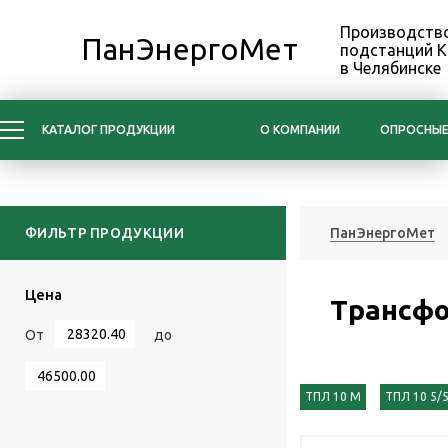
Производство
ПанЭнергоМет
подстанций 
в Челябинске
КАТАЛОГ ПРОДУКЦИИ
О КОМПАНИИ
ОПРОСНЫЕ
ФИЛЬТР ПРОДУКЦИИ
ПанЭнергоМет
Цена
Трансф
От
до
ТПЛ 10 М
ТПЛ 10 5/