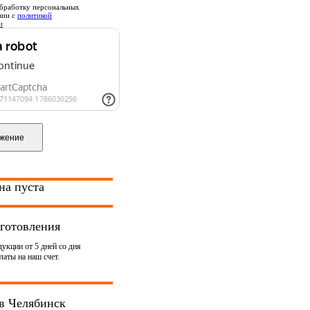
бработку персональных
вии с
политикой
и
на пуста
готовления
укции от 5 дней со дня
аты на наш счет.
в Челябинск