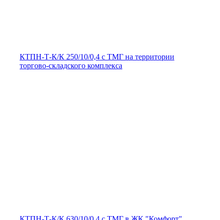
КТПН-Т-К/К 250/10/0,4 с ТМГ на территории
торгово-складского комплекса
КТПН-Т-К/К 630/10/0,4 с ТМГ в ЖК "Комфорт"