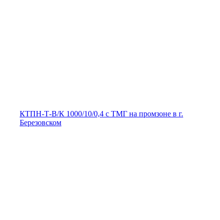
КТПН-Т-В/К 1000/10/0,4 с ТМГ на промзоне в г.
Березовском