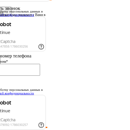
ть звонок
ботку персональных данных
в
данные
и мы свяжемся с Вами в
кой конфиденциальности
шее время.
 имя
номер телефона
фона*
ботку персональных данных
в
кой конфиденциальности