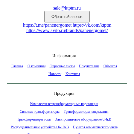
sale@ktptm.ru
https://t.me/panenergomet
https://vk.com/ktptm
https://www.avito.ru/brands/panenergomet/
Информация
Главная
О компании
Опросные листы
Покупателям
Объекты
Новости
Контакты
Продукция
Комплектные трансформаторные подстанции
Силовые трансформаторы
Трансформаторы напряжения
Трансформаторы тока
Электрощитовое оборудование 0,4кВ
Распределительные устройства 6-10кВ
Пункты коммерческого учета