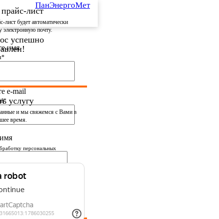
ПанЭнергоМет
 прайс-лист
с-лист будет автоматически
у электронную почту.
ос успешно
те имя
авлен!
я*
и в ближайшее время.
е e-mail
ть услугу
il*
данные
и мы свяжемся с Вами в
шее время.
 имя
бработку персональных
вии с
политикой
и
номер телефона
фона*