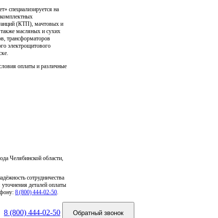
» специализируется на
е комплектных
анций (КТП), мачтовых и
 также масляных и сухих
в, трансформаторов
ого электрощитового
ске.
словия оплаты и различные
ода Челябинской области,
надёжность сотрудничества
 уточнения деталей оплаты
ефону:
8 (800) 444‑02‑50
.
8 (800) 444-02-50