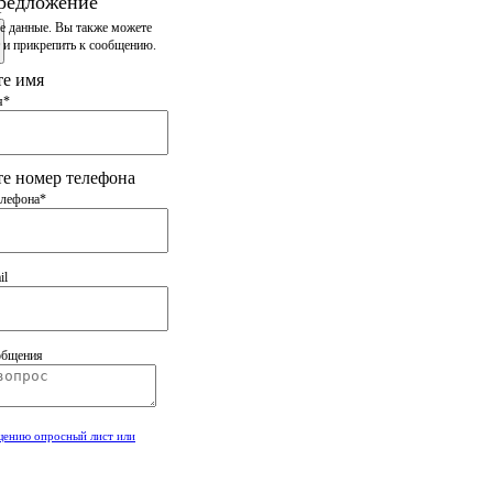
редложение
е данные. Вы также
можете
 и прикрепить
к сообщению.
те имя
я*
е номер телефона
елефона*
il
общения
щению опросный лист или