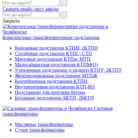
Скачать прайс-лист завода
Закрыть
Комплектные трансформаторные подстанции
Киосковые подстанция КТПН; 2КТПН
Столбовые подстанции КТПС; СТП
Мачтовые подстанции КТПм; МТП
Малогабаритная подстанция КТПМ(О)
Утепленные подстанции (сэндвич) КТПУ; 2КТПУ
Железнодорожные подстанции МТПЖ
Контейнерные подстанции КТПН
Внутрицеховые подстанции КТП-ВЦ
Подстанции для прогрева бетона
Бетонные подстанции БКТП, 2БКТП
Силовые
трансформаторы
Масляные трансформаторы
Сухие трансформаторы