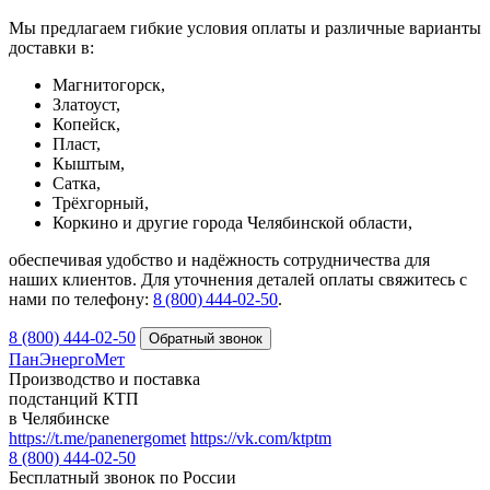
Мы предлагаем гибкие условия оплаты и различные варианты
доставки в:
Магнитогорск,
Златоуст,
Копейск,
Пласт,
Кыштым,
Сатка,
Трёхгорный,
Коркино и другие города Челябинской области,
обеспечивая удобство и надёжность сотрудничества для
наших клиентов. Для уточнения деталей оплаты свяжитесь с
нами по телефону:
8 (800) 444‑02‑50
.
8 (800) 444-02-50
ПанЭнергоМет
Производство и поставка
подстанций КТП
в Челябинске
https://t.me/panenergomet
https://vk.com/ktptm
8 (800) 444-02-50
Бесплатный звонок по России