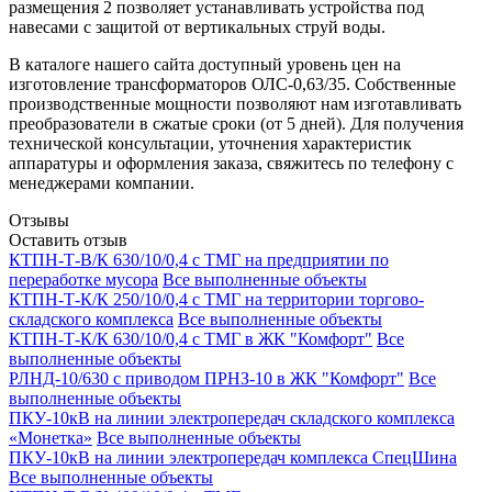
размещения 2 позволяет устанавливать устройства под
навесами с защитой от вертикальных струй воды.
В каталоге нашего сайта доступный уровень цен на
изготовление трансформаторов ОЛС-0,63/35. Собственные
производственные мощности позволяют нам изготавливать
преобразователи в сжатые сроки (от 5 дней). Для получения
технической консультации, уточнения характеристик
аппаратуры и оформления заказа, свяжитесь по телефону с
менеджерами компании.
Отзывы
Оставить отзыв
КТПН-Т-В/К 630/10/0,4 с ТМГ на предприятии по
переработке мусора
Все выполненные объекты
КТПН-Т-К/К 250/10/0,4 с ТМГ на территории торгово-
складского комплекса
Все выполненные объекты
КТПН-Т-К/К 630/10/0,4 с ТМГ в ЖК "Комфорт"
Все
выполненные объекты
РЛНД-10/630 с приводом ПРНЗ-10 в ЖК "Комфорт"
Все
выполненные объекты
ПКУ-10кВ на линии электропередач складского комплекса
«Монетка»
Все выполненные объекты
ПКУ-10кВ на линии электропередач комплекса СпецШина
Все выполненные объекты