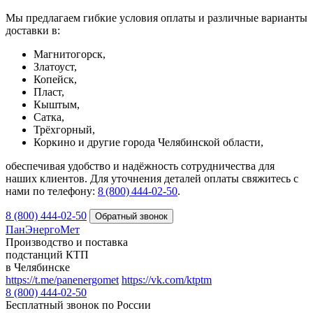
Мы предлагаем гибкие условия оплаты и различные варианты
доставки в:
Магнитогорск,
Златоуст,
Копейск,
Пласт,
Кыштым,
Сатка,
Трёхгорный,
Коркино и другие города Челябинской области,
обеспечивая удобство и надёжность сотрудничества для
наших клиентов. Для уточнения деталей оплаты свяжитесь с
нами по телефону:
8 (800) 444‑02‑50
.
8 (800) 444-02-50
ПанЭнергоМет
Производство и поставка
подстанций КТП
в Челябинске
https://t.me/panenergomet
https://vk.com/ktptm
8 (800) 444-02-50
Бесплатный звонок по России