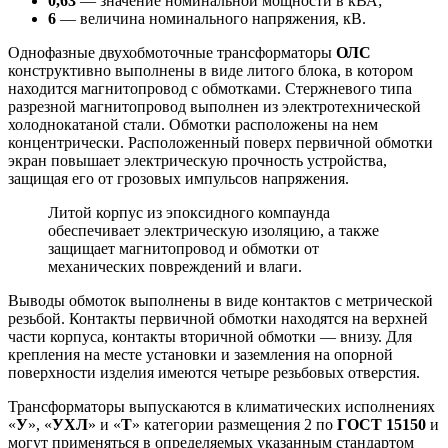
0,63
— значение номинальной мощности в кВА;
6
— величина номинального напряжения, кВ.
Однофазные двухобмоточные трансформаторы
ОЛС
конструктивно выполнены в виде литого блока, в котором
находится магнитопровод с обмотками. Стержневого типа
разрезной магнитопровод выполнен из электротехнической
холоднокатаной стали. Обмотки расположены на нем
концентрически. Расположенный поверх первичной обмотки
экран повышает электрическую прочность устройства,
защищая его от грозовых импульсов напряжения.
Литой корпус из эпоксидного компаунда
обеспечивает электрическую изоляцию, а также
защищает магнитопровод и обмотки от
механических повреждений и влаги.
Выводы обмоток выполнены в виде контактов с метрической
резьбой. Контакты первичной обмотки находятся на верхней
части корпуса, контакты вторичной обмотки — внизу. Для
крепления на месте установки и заземления на опорной
поверхности изделия имеются четыре резьбовых отверстия.
Трансформаторы выпускаются в климатических исполнениях
«
У
», «
УХЛ
» и «
Т
» категории размещения 2 по
ГОСТ 15150
и
могут применяться в определяемых указанным стандартом