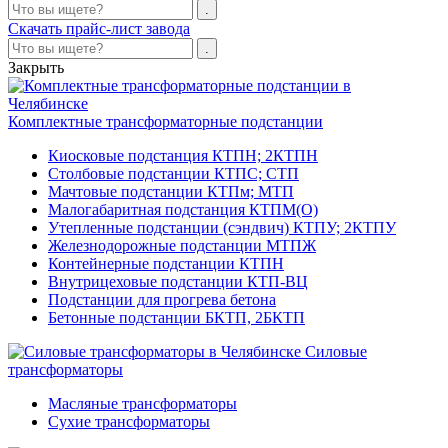
Скачать прайс-лист завода
Закрыть
Комплектные трансформаторные подстанции
Киосковые подстанция КТПН; 2КТПН
Столбовые подстанции КТПС; СТП
Мачтовые подстанции КТПм; МТП
Малогабаритная подстанция КТПМ(О)
Утепленные подстанции (сэндвич) КТПУ; 2КТПУ
Железнодорожные подстанции МТПЖ
Контейнерные подстанции КТПН
Внутрицеховые подстанции КТП-ВЦ
Подстанции для прогрева бетона
Бетонные подстанции БКТП, 2БКТП
Силовые
трансформаторы
Масляные трансформаторы
Сухие трансформаторы