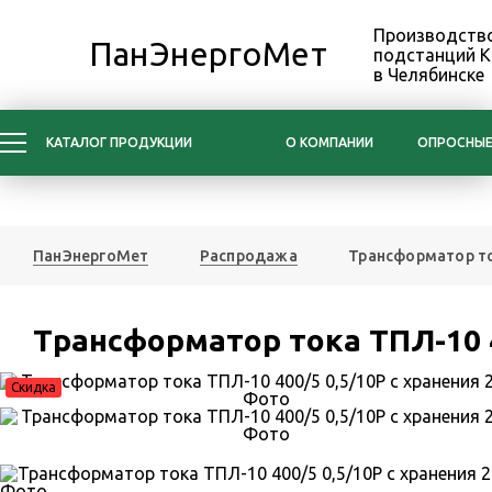
Производство
ПанЭнергоМет
подстанций 
в Челябинске
КАТАЛОГ ПРОДУКЦИИ
О КОМПАНИИ
ОПРОСНЫЕ
ПанЭнергоМет
Распродажа
Трансформатор то
Трансформатор тока ТПЛ-10 4
Скидка