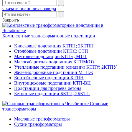
Скачать прайс-лист завода
Закрыть
Комплектные трансформаторные подстанции
Киосковые подстанция КТПН; 2КТПН
Столбовые подстанции КТПС; СТП
Мачтовые подстанции КТПм; МТП
Малогабаритная подстанция КТПМ(О)
Утепленные подстанции (сэндвич) КТПУ; 2КТПУ
Железнодорожные подстанции МТПЖ
Контейнерные подстанции КТПН
Внутрицеховые подстанции КТП-ВЦ
Подстанции для прогрева бетона
Бетонные подстанции БКТП, 2БКТП
Силовые
трансформаторы
Масляные трансформаторы
Сухие трансформаторы