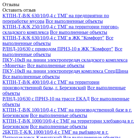
Отзывы
Оставить отзыв
КТПН-Т-В/К 630/10/0,4 с ТМГ на предприятии по
переработке мусора
Все выполненные объекты
КТПН-Т-К/К 250/10/0,4 с ТМГ на территории торгово-
складского комплекса
Все выполненные объекты
КТПН-Т-К/К 630/10/0,4 с ТМГ в ЖК "Комфорт"
Все
выполненные объекты
РЛНД-10/630 с приводом ПРНЗ-10 в ЖК "Комфорт"
Все
выполненные объекты
ПКУ-10кВ на линии электропередач складского комплекса
«Монетка»
Все выполненные объекты
ПКУ-10кВ на линии электропередач комплекса СпецШина
Все выполненные объекты
КТПН-Т-В/К 400/10/0,4 с ТМГ на территории
производственной базы, г. Березовский
Все выполненные
объекты
РЛНД-10/630 с ПРНЗ-10 на трассе ЕКАД
Все выполненные
объекты
КТПН-Т-В/К 100/10/0,4 с ТМГ на производственной базе в г.
Березовском
Все выполненные объекты
КТПН-Т-В/К 1000/10/0,4 с ТМГ на территории хлебзавода в г.
Березовском
Все выполненные объекты
2БКТП-Т-К/К 1000/10/0,4 с ТМГ на рыбзаводе в г.
Петропавловск-Камчатский
Все выполненные объекты