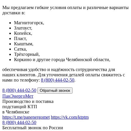
Мы предлагаем гибкие условия оплаты и различные варианты
доставки в:
Магнитогорск,
Златоуст,
Копейск,
Пласт,
Кыштым,
Сатка,
Трёхгорный,
Коркино и другие города Челябинской области,
обеспечивая удобство и надёжность сотрудничества для
наших клиентов. Для уточнения деталей оплаты свяжитесь с
нами по телефону:
8 (800) 444‑02‑50
.
8 (800) 444-02-50
ПанЭнергоМет
Производство и поставка
подстанций КТП
в Челябинске
https://t.me/panenergomet
https://vk.com/ktptm
8 (800) 444-02-50
Бесплатный звонок по России