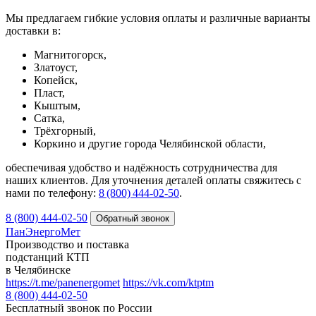
Мы предлагаем гибкие условия оплаты и различные варианты
доставки в:
Магнитогорск,
Златоуст,
Копейск,
Пласт,
Кыштым,
Сатка,
Трёхгорный,
Коркино и другие города Челябинской области,
обеспечивая удобство и надёжность сотрудничества для
наших клиентов. Для уточнения деталей оплаты свяжитесь с
нами по телефону:
8 (800) 444‑02‑50
.
8 (800) 444-02-50
ПанЭнергоМет
Производство и поставка
подстанций КТП
в Челябинске
https://t.me/panenergomet
https://vk.com/ktptm
8 (800) 444-02-50
Бесплатный звонок по России