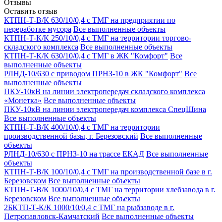
Отзывы
Оставить отзыв
КТПН-Т-В/К 630/10/0,4 с ТМГ на предприятии по
переработке мусора
Все выполненные объекты
КТПН-Т-К/К 250/10/0,4 с ТМГ на территории торгово-
складского комплекса
Все выполненные объекты
КТПН-Т-К/К 630/10/0,4 с ТМГ в ЖК "Комфорт"
Все
выполненные объекты
РЛНД-10/630 с приводом ПРНЗ-10 в ЖК "Комфорт"
Все
выполненные объекты
ПКУ-10кВ на линии электропередач складского комплекса
«Монетка»
Все выполненные объекты
ПКУ-10кВ на линии электропередач комплекса СпецШина
Все выполненные объекты
КТПН-Т-В/К 400/10/0,4 с ТМГ на территории
производственной базы, г. Березовский
Все выполненные
объекты
РЛНД-10/630 с ПРНЗ-10 на трассе ЕКАД
Все выполненные
объекты
КТПН-Т-В/К 100/10/0,4 с ТМГ на производственной базе в г.
Березовском
Все выполненные объекты
КТПН-Т-В/К 1000/10/0,4 с ТМГ на территории хлебзавода в г.
Березовском
Все выполненные объекты
2БКТП-Т-К/К 1000/10/0,4 с ТМГ на рыбзаводе в г.
Петропавловск-Камчатский
Все выполненные объекты