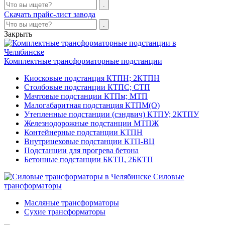
Скачать прайс-лист завода
Закрыть
Комплектные трансформаторные подстанции
Киосковые подстанция КТПН; 2КТПН
Столбовые подстанции КТПС; СТП
Мачтовые подстанции КТПм; МТП
Малогабаритная подстанция КТПМ(О)
Утепленные подстанции (сэндвич) КТПУ; 2КТПУ
Железнодорожные подстанции МТПЖ
Контейнерные подстанции КТПН
Внутрицеховые подстанции КТП-ВЦ
Подстанции для прогрева бетона
Бетонные подстанции БКТП, 2БКТП
Силовые
трансформаторы
Масляные трансформаторы
Сухие трансформаторы