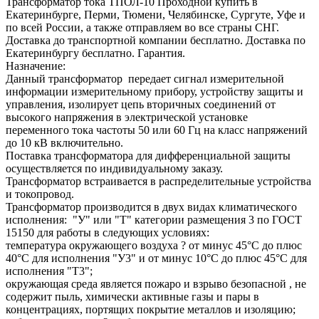
Трансформатор тока ТПОЛ-10 Проходной купить в
Екатеринбурге, Перми, Тюмени, Челябинске, Сургуте, Уфе и
по всей России, а также отправляем во все страны СНГ.
Доставка до транспортной компании бесплатно. Доставка по
Екатеринбургу бесплатно. Гарантия.
Назначение:
Данный трансформатор передает сигнал измерительной
информации измерительному прибору, устройству защиты и
управления, изолирует цепь вторичных соединений от
высокого напряжения в электрической установке
переменного тока частоты 50 или 60 Гц на класс напряжений
до 10 кВ включительно.
Поставка трансформатора для дифференциальной защиты
осуществляется по индивидуальному заказу.
Трансформатор встраивается в распределительные устройства
и токопровод.
Трансформатор производится в двух видах климатического
исполнения: "У" или "Т" категории размещения 3 по ГОСТ
15150 для работы в следующих условиях:
температура окружающего воздуха ? от минус 45°С до плюс
40°С для исполнения "У3" и от минус 10°С до плюс 45°С для
исполнения "Т3";
окружающая среда является пожаро и взрыво безопасной , не
содержит пыль, химически активные газы и пары в
концентрациях, портящих покрытие металлов и изоляцию;