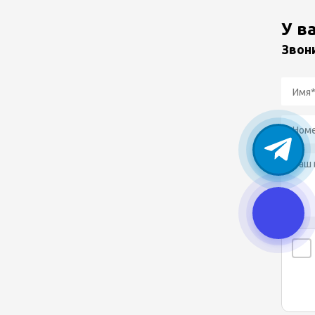
У в
Звон