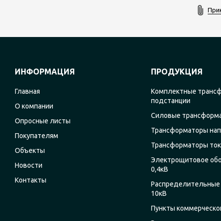
При
ИНФОРМАЦИЯ
ПРОДУКЦИЯ
Главная
Комплектные транс
подстанции
О компании
Силовые трансформ
Опросные листы
Трансформаторы на
Покупателям
Трансформаторы ток
Объекты
Электрощитовое об
Новости
0,4кВ
Контакты
Распределительные 
10кВ
Пункты коммерческог