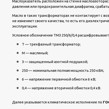
Маслоуказатель расположен на стенке маслоазоторас
давления или предохранительная диафрагма, срабаты
Масло в таких трансформаторах не контактирует с возд
не изменяет своего качества, то есть его диэлектри
эксплуатации.
Условное обозначение ТМЗ 250/6/0,4 расшифровывае
Т — трехфазный трансформатор;
М — масляный;
З — защищенный азотной подушкой;
250 — номинальная полная мощность 250 кВА;
6 — напряжение первичной обмотки 6 кВ;
0,4 — напряжение вторичной обмотки 0,4 кВ.
Далее указывается климатическое исполнение по
ГО