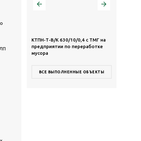
го
,4 с ТМГ в
КТПН-Т-В/К 630/10/0,4 с ТМГ на
КТПН-Т-К/К 
предприятии по переработке
территории
мусора
комплекса
ВСЕ ВЫПОЛНЕННЫЕ ОБЪЕКТЫ
х