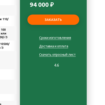
94 000 ₽
и 110/
 100
3 или
00/√3
Сроки изготовления
 10500/
Доставка и оплата
/√3
Скачать опросный лист
4.6
з