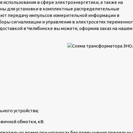
 использования в сфере электроэнергетики, а также на
ены для установки в комплектные распределительные
ают передачу импульсов измерительной информации в
боры сигнализации и управления в электросетях переменно
 с доставкой в Челябинске вы можете, оформив заказ на нашем
КТПН-Т-К/К 630/10/0
пос. Шиловка
ьного устройства;
вичной обмотки, кВ.
олжительно время при нагрузках без превышения предельны