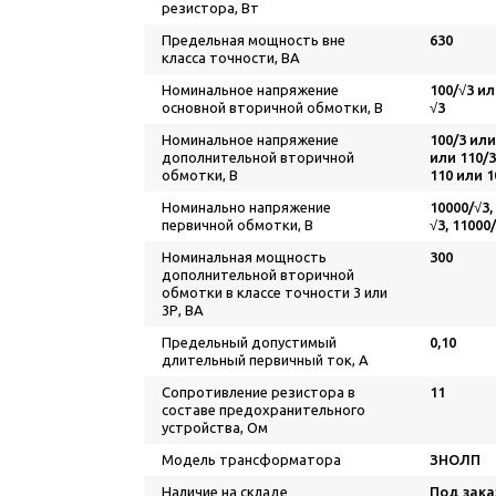
резистора, Вт
Предельная мощность вне
630
класса точности, ВА
Номинальное напряжение
100/√3 ил
основной вторичной обмотки, В
√3
Номинальное напряжение
100/3 или
дополнительной вторичной
или 110/
обмотки, В
110 или 1
Номинально напряжение
10000/√3,
первичной обмотки, В
√3, 11000
Номинальная мощность
300
дополнительной вторичной
обмотки в классе точности 3 или
3Р, ВА
Предельный допустимый
0,10
длительный первичный ток, А
Сопротивление резистора в
11
составе предохранительного
устройства, Ом
Модель трансформатора
ЗНОЛП
Наличие на складе
Под зака