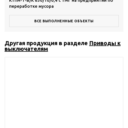
КТПН-Т-В/К 630/10/0,4 с ТМГ на предприятии по
КТП
переработке мусора
тор
ВСЕ ВЫПОЛНЕННЫЕ ОБЪЕКТЫ
Другая продукция в разделе
Приводы к
выключателям