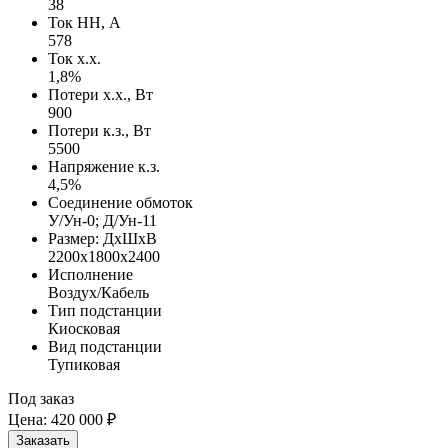
38
Ток НН, А
578
Ток х.х.
1,8%
Потери х.х., Вт
900
Потери к.з., Вт
5500
Напряжение к.з.
4,5%
Соединение обмоток
У/Ун-0; Д/Ун-11
Размер: ДхШхВ
2200х1800х2400
Исполнение
Воздух/Кабель
Тип подстанции
Киосковая
Вид подстанции
Тупиковая
Под заказ
Цена:
420 000 ₽