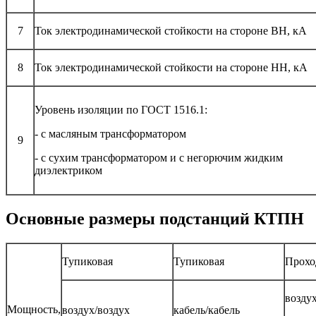
7
Ток электродинамической стойкости на стороне ВН, кА
8
Ток электродинамической стойкости на стороне НН, кА
Уровень изоляции по ГОСТ 1516.1:
- с масляным трансформатором
9
- с сухим трансформатором и с негорючим жидким
диэлектриком
Основные размеры подстанций КТПН
Тупиковая
Тупиковая
Прохо
воздух
Мощность,
воздух/воздух
кабель/кабель