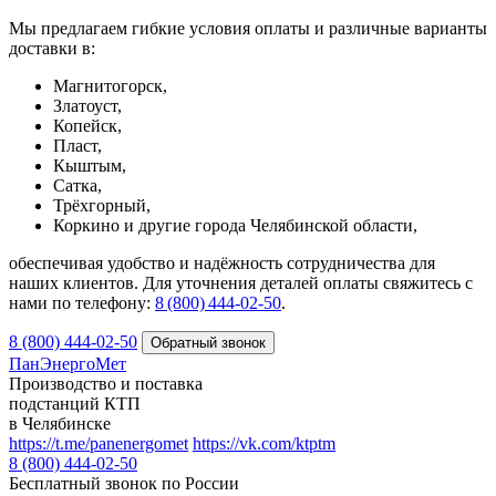
Мы предлагаем гибкие условия оплаты и различные варианты
доставки в:
Магнитогорск,
Златоуст,
Копейск,
Пласт,
Кыштым,
Сатка,
Трёхгорный,
Коркино и другие города Челябинской области,
обеспечивая удобство и надёжность сотрудничества для
наших клиентов. Для уточнения деталей оплаты свяжитесь с
нами по телефону:
8 (800) 444‑02‑50
.
8 (800) 444-02-50
ПанЭнергоМет
Производство и поставка
подстанций КТП
в Челябинске
https://t.me/panenergomet
https://vk.com/ktptm
8 (800) 444-02-50
Бесплатный звонок по России