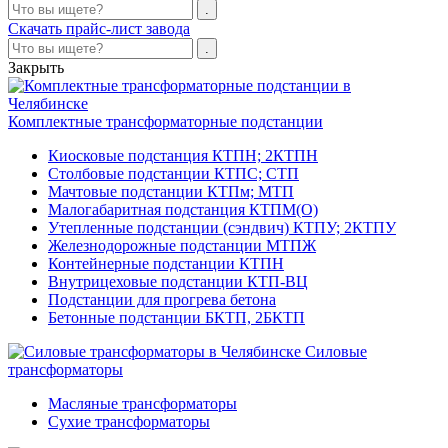
Скачать прайс-лист завода
Закрыть
Комплектные трансформаторные подстанции
Киосковые подстанция КТПН; 2КТПН
Столбовые подстанции КТПС; СТП
Мачтовые подстанции КТПм; МТП
Малогабаритная подстанция КТПМ(О)
Утепленные подстанции (сэндвич) КТПУ; 2КТПУ
Железнодорожные подстанции МТПЖ
Контейнерные подстанции КТПН
Внутрицеховые подстанции КТП-ВЦ
Подстанции для прогрева бетона
Бетонные подстанции БКТП, 2БКТП
Силовые
трансформаторы
Масляные трансформаторы
Сухие трансформаторы