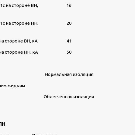
1с на стороне ВН,
16
1с на стороне НН,
20
а стороне ВН, кА
41
а стороне НН, кА
50
Нормальная изоляция
ючим жидким
Облегчённая изоляция
ПН