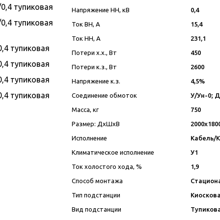
Напряжение НН, кВ
0,4
Ток ВН, А
15,4
Ток НН, А
231,1
Потери х.х., Вт
450
Потери к.з., Вт
2600
Напряжение к.з.
4,5%
Соединение обмоток
У/Ун-0; 
Масса, кг
750
Размер: ДхШхВ
2000х180
Исполнение
Кабель/
Климатическое исполнение
У1
Ток холостого хода, %
1,9
Способ монтажа
Стацион
Тип подстанции
Киосков
Вид подстанции
Тупиков