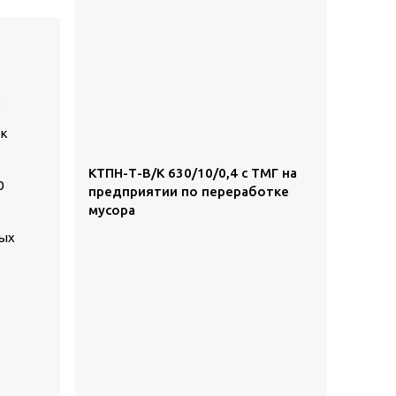
.
ак
КТПН-Т-В/К 630/10/0,4 с ТМГ на
0
предприятии по переработке
мусора
ных