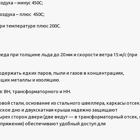
духа – минус 45
0
С;
оздуха – плюс 45
0
С;
при температуре плюс 20
0
С.
да при толщине льда до 20 мм и скорости ветра 15 м/с (при
держать едких паров, пыли и газов в концентрациях,
ющих металлы и изоляцию.
: ВН, трансформаторного и НН.
овой стали, основание из стального швеллера, каркасы отсе
еское дно и двухскатная крыша надежно защищают
рех сторон двери (две ведут — в трансформаторный отсек, 
напряжения) обеспечивают удобный доступ для