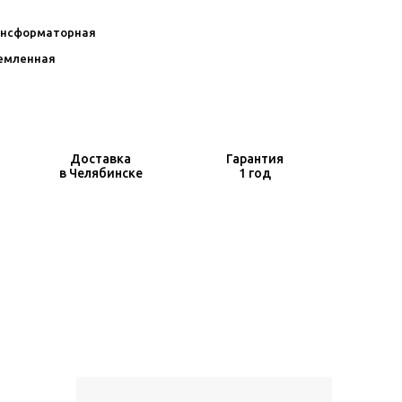
нсформаторная
земленная
Доставка
Гарантия
в Челябинске
1 год