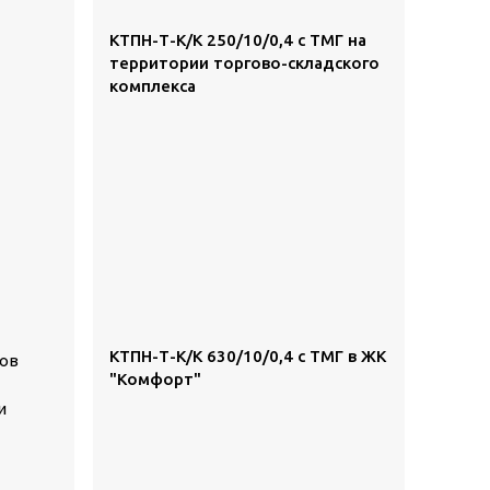
КТПН-Т-К/К 250/10/0,4 с ТМГ на
территории торгово-складского
комплекса
КТПН-Т-К/К 630/10/0,4 с ТМГ в ЖК
ков
"Комфорт"
и