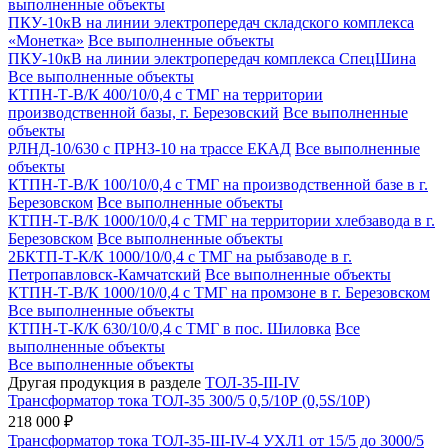
выполненные объекты
ПКУ-10кВ на линии электропередач складского комплекса
«Монетка»
Все выполненные объекты
ПКУ-10кВ на линии электропередач комплекса СпецШина
Все выполненные объекты
КТПН-Т-В/К 400/10/0,4 с ТМГ на территории
производственной базы, г. Березовский
Все выполненные
объекты
РЛНД-10/630 с ПРНЗ-10 на трассе ЕКАД
Все выполненные
объекты
КТПН-Т-В/К 100/10/0,4 с ТМГ на производственной базе в г.
Березовском
Все выполненные объекты
КТПН-Т-В/К 1000/10/0,4 с ТМГ на территории хлебзавода в г.
Березовском
Все выполненные объекты
2БКТП-Т-К/К 1000/10/0,4 с ТМГ на рыбзаводе в г.
Петропавловск-Камчатский
Все выполненные объекты
КТПН-Т-В/К 1000/10/0,4 с ТМГ на промзоне в г. Березовском
Все выполненные объекты
КТПН-Т-К/К 630/10/0,4 с ТМГ в пос. Шиловка
Все
выполненные объекты
Все выполненные объекты
Другая продукция в разделе
ТОЛ-35-III-IV
Трансформатор тока ТОЛ-35 300/5 0,5/10Р (0,5S/10Р)
218 000 ₽
Трансформатор тока ТОЛ-35-III-IV-4 УХЛ1 от 15/5 до 3000/5