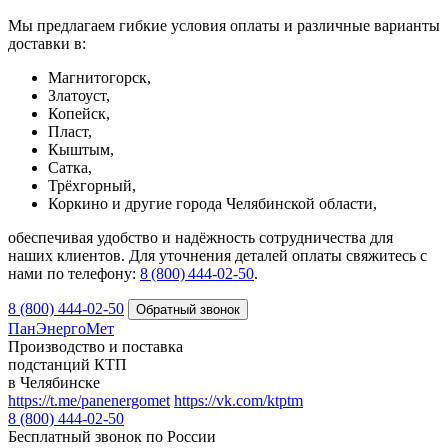
Мы предлагаем гибкие условия оплаты и различные варианты
доставки в:
Магнитогорск,
Златоуст,
Копейск,
Пласт,
Кыштым,
Сатка,
Трёхгорный,
Коркино и другие города Челябинской области,
обеспечивая удобство и надёжность сотрудничества для
наших клиентов. Для уточнения деталей оплаты свяжитесь с
нами по телефону:
8 (800) 444‑02‑50
.
8 (800) 444-02-50
ПанЭнергоМет
Производство и поставка
подстанций КТП
в Челябинске
https://t.me/panenergomet
https://vk.com/ktptm
8 (800) 444-02-50
Бесплатный звонок по России