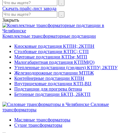
Скачать прайс-лист завода
Закрыть
Комплектные трансформаторные подстанции
Киосковые подстанция КТПН; 2КТПН
Столбовые подстанции КТПС; СТП
Мачтовые подстанции КТПм; МТП
Малогабаритная подстанция КТПМ(О)
Утепленные подстанции (сэндвич) КТПУ; 2КТПУ
Железнодорожные подстанции МТПЖ
Контейнерные подстанции КТПН
Внутрицеховые подстанции КТП-ВЦ
Подстанции для прогрева бетона
Бетонные подстанции БКТП, 2БКТП
Силовые
трансформаторы
Масляные трансформаторы
Сухие трансформаторы