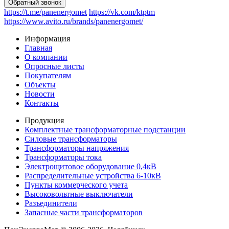
https://t.me/panenergomet
https://vk.com/ktptm
https://www.avito.ru/brands/panenergomet/
Информация
Главная
О компании
Опросные листы
Покупателям
Объекты
Новости
Контакты
Продукция
Комплектные трансформаторные подстанции
Силовые трансформаторы
Трансформаторы напряжения
Трансформаторы тока
Электрощитовое оборудование 0,4кВ
Распределительные устройства 6-10кВ
Пункты коммерческого учета
Высоковольтные выключатели
Разъединители
Запасные части трансформаторов