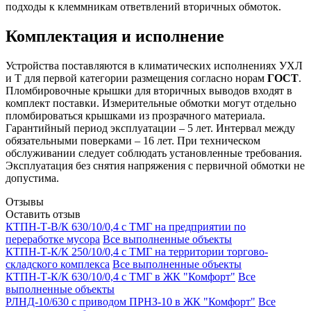
подходы к клеммникам ответвлений вторичных обмоток.
Комплектация и исполнение
Устройства поставляются в климатических исполнениях УХЛ
и Т для первой категории размещения согласно норам
ГОСТ
.
Пломбировочные крышки для вторичных выводов входят в
комплект поставки. Измерительные обмотки могут отдельно
пломбироваться крышками из прозрачного материала.
Гарантийный период эксплуатации – 5 лет. Интервал между
обязательными поверками – 16 лет. При техническом
обслуживании следует соблюдать установленные требования.
Эксплуатация без снятия напряжения с первичной обмотки не
допустима.
Отзывы
Оставить отзыв
КТПН-Т-В/К 630/10/0,4 с ТМГ на предприятии по
переработке мусора
Все выполненные объекты
КТПН-Т-К/К 250/10/0,4 с ТМГ на территории торгово-
складского комплекса
Все выполненные объекты
КТПН-Т-К/К 630/10/0,4 с ТМГ в ЖК "Комфорт"
Все
выполненные объекты
РЛНД-10/630 с приводом ПРНЗ-10 в ЖК "Комфорт"
Все