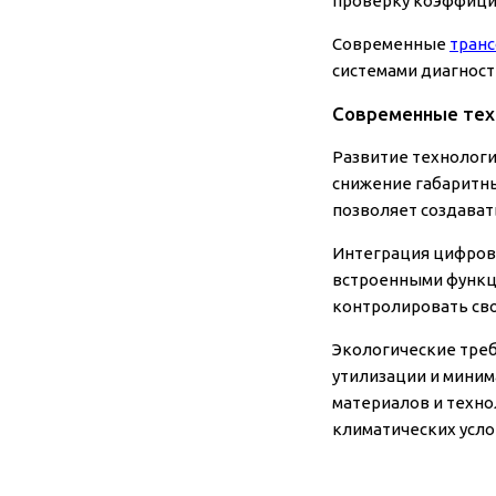
проверку коэффицие
Современные
транс
системами диагност
Современные тех
Развитие технологи
снижение габаритн
позволяет создават
Интеграция цифров
встроенными функци
контролировать сво
Экологические треб
утилизации и мини
материалов и техно
климатических усло