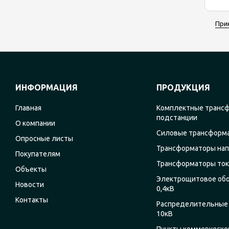
При
ИНФОРМАЦИЯ
ПРОДУКЦИЯ
Главная
Комплектные транс
подстанции
О компании
Силовые трансформ
Опросные листы
Трансформаторы на
Покупателям
Трансформаторы ток
Объекты
Электрощитовое об
Новости
0,4кВ
Контакты
Распределительные 
10кВ