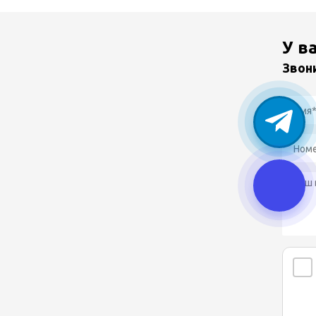
У в
Звон