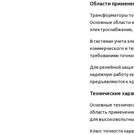
Области применен
Трансформаторы ток
Основные области 
электроснабжения,
В системах учета э
коммерческого и тех
требованиям точнос
Для релейной защит
надежную работу за
предъявляются к к
Технические хара
Основные техническ
область применения
для высоковольтны
Класс точности хар