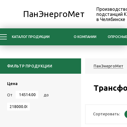
Производство
ПанЭнергоМет
подстанций 
в Челябинске
КАТАЛОГ ПРОДУКЦИИ
О КОМПАНИИ
ОПРОСНЫЕ
ФИЛЬТР ПРОДУКЦИИ
ПанЭнергоМет
Цена
Трансфо
От
до
Сортировать: