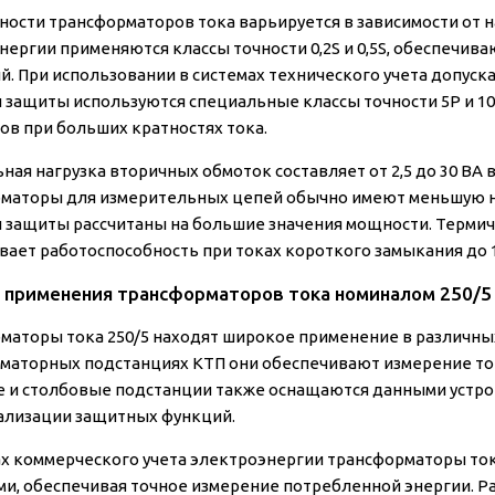
чности трансформаторов тока варьируется в зависимости от н
нергии применяются классы точности 0,2S и 0,5S, обеспеч
й. При использовании в системах технического учета допуска
 защиты используются специальные классы точности 5P и 1
ов при больших кратностях тока.
ая нагрузка вторичных обмоток составляет от 2,5 до 30 ВА в
маторы для измерительных цепей обычно имеют меньшую нагр
 защиты рассчитаны на большие значения мощности. Термич
вает работоспособность при токах короткого замыкания до 1
 применения трансформаторов тока номиналом 250/5
маторы тока 250/5 находят широкое применение в различны
маторных подстанциях КТП они обеспечивают измерение то
 и столбовые подстанции также оснащаются данными устро
еализации защитных функций.
ах коммерческого учета электроэнергии трансформаторы ток
и, обеспечивая точное измерение потребленной энергии. Расч