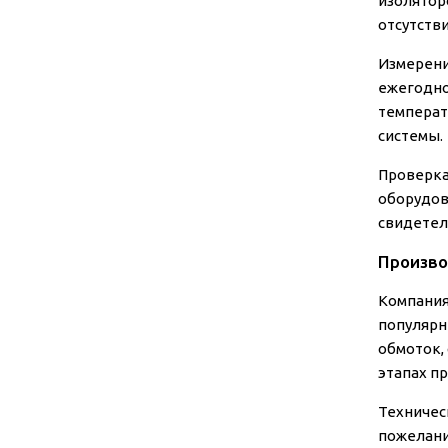
изолятор
отсутств
Измерени
ежегодно
температ
системы.
Проверка
оборудов
свидетел
Произво
Компания
популярн
обмоток,
этапах п
Техничес
пожелани