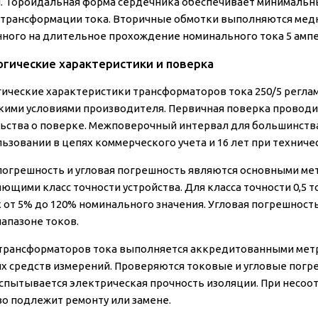
. Тороидальная форма сердечника обеспечивает минимальн
 трансформации тока. Вторичные обмотки выполняются мед
нного на длительное прохождение номинального тока 5 ампе
гические характеристики и поверка
ические характеристики трансформаторов тока 250/5 регла
кими условиями производителя. Первичная поверка проводи
ьства о поверке. Межповерочный интервал для большинства
ьзовании в цепях коммерческого учета и 16 лет при техниче
погрешность и угловая погрешность являются основными ме
ющими класс точности устройства. Для класса точности 0,5
х от 5% до 120% номинального значения. Угловая погрешность
иапазоне токов.
трансформаторов тока выполняется аккредитованными мет
х средств измерений. Проверяются токовые и угловые погреш
испытывается электрическая прочность изоляции. При несоо
во подлежит ремонту или замене.