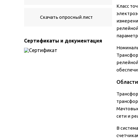
Класс то
электроэ
Скачать опросный лист
измерени
релейной
параметр
Сертификаты и документация
Номинальн
Трансфор
релейной
обеспечи
Области
Трансфор
трансфор
Мачтовые
сети и р
В систем
счетчикам