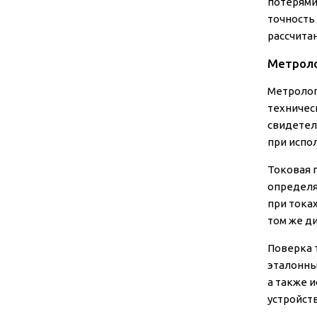
потерями
точность
рассчита
Метроло
Метролог
техничес
свидетел
при испол
Токовая 
определя
при тока
том же д
Поверка 
эталонны
а также 
устройст