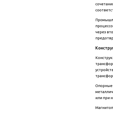
сочетани
соответс
Промышл
процессо
через вт
предотвр
Констру
Конструк
трансфор
устройст
трансфор
Опорные 
металлич
или при 
Магнитоп