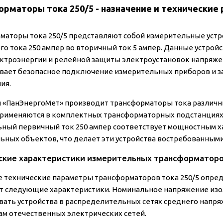
рматоры тока 250/5 - назначение и технические
маторы тока 250/5 представляют собой измерительные устр
го тока 250 ампер во вторичный ток 5 ампер. Данные устрой
ектроэнергии и релейной защиты электроустановок напряже
вает безопасное подключение измерительных приборов и з
ия.
 «ПанЭнергоМет» производит трансформаторы тока различны
рименяются в комплектных трансформаторных подстанциях 
ный первичный ток 250 ампер соответствует мощностным 
ьных объектов, что делает эти устройства востребованными
ские характеристики измерительных трансформаторо
 технические параметры трансформаторов тока 250/5 опред
 следующие характеристики. Номинальное напряжение изоля
вать устройства в распределительных сетях среднего напряж
ам отечественных электрических сетей.