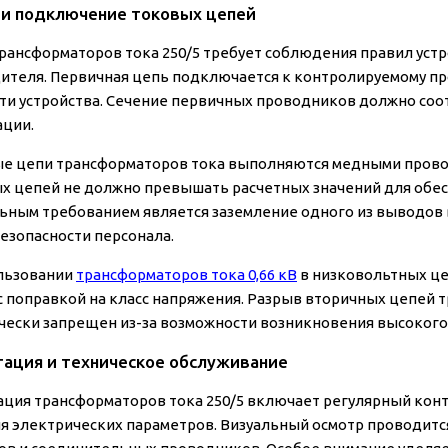
и подключение токовых цепей
рансформаторов тока 250/5 требует соблюдения правил устр
ителя. Первичная цепь подключается к контролируемому про
ти устройства. Сечение первичных проводников должно соо
ации.
е цепи трансформаторов тока выполняются медными провода
х цепей не должно превышать расчетных значений для обесп
ьным требованием является заземление одного из выводов 
езопасности персонала.
льзовании
трансформаторов тока 0,66 кВ
в низковольтных ц
с поправкой на класс напряжения. Разрыв вторичных цепей 
чески запрещен из-за возможности возникновения высокого
тация и техническое обслуживание
ация трансформаторов тока 250/5 включает регулярный конт
я электрических параметров. Визуальный осмотр проводится