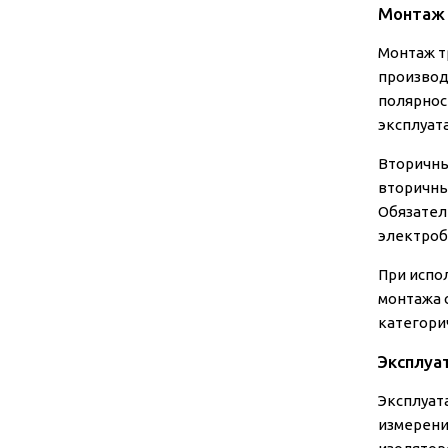
Монтаж 
Монтаж т
производ
полярнос
эксплуат
Вторичны
вторичны
Обязател
электроб
При испо
монтажа 
категори
Эксплуа
Эксплуат
измерени