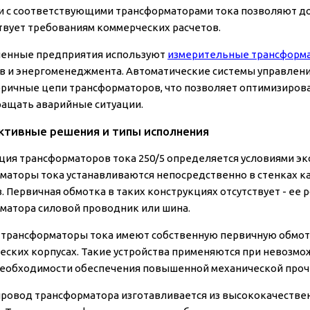
и с соответствующими трансформаторами тока позволяют до
твует требованиям коммерческих расчетов.
енные предприятия используют
измерительные трансформа
в и энергоменеджмента. Автоматические системы управлен
оричные цепи трансформаторов, что позволяет оптимизиров
ащать аварийные ситуации.
ктивные решения и типы исполнения
ция трансформаторов тока 250/5 определяется условиями эк
маторы тока устанавливаются непосредственно в стенках 
в. Первичная обмотка в таких конструкциях отсутствует - е
матора силовой проводник или шина.
трансформаторы тока имеют собственную первичную обмотку
еских корпусах. Такие устройства применяются при невозм
необходимости обеспечения повышенной механической проч
ровод трансформатора изготавливается из высококачествен