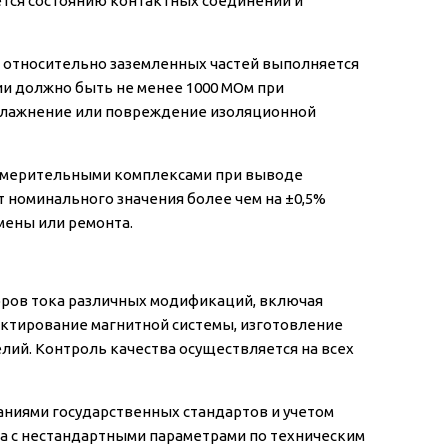
тся состоянию контактных соединений и
 относительно заземленных частей выполняется
и должно быть не менее 1000 МОм при
увлажнение или повреждение изоляционной
змерительными комплексами при выводе
 номинального значения более чем на ±0,5%
мены или ремонта.
ров тока различных модификаций, включая
ктирование магнитной системы, изготовление
лий. Контроль качества осуществляется на всех
аниями государственных стандартов и учетом
а с нестандартными параметрами по техническим