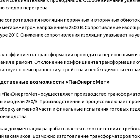
ов и соединительных проводников. Особое внимание уделяе
ию следов перегрева.
е сопротивления изоляции первичных и вторичных обмоток
 мегаомметром напряжением 2500 В. Сопротивление изоляци
уре 20°C. Снижение сопротивления изоляции указывает на 
 коэффициента трансформации проводится переносными и
ания в ремонт. Отклонение коэффициента трансформации от
ьствует о неисправности устройства и необходимости его за
дственные возможности «ПанЭнергоМет»
 «ПанЭнергоМет» осуществляет производство трансформато
ые модели 250/5. Производственный процесс включает прое
 сборку активной части и финальные испытания готовых изде
роизводства.
кая документация разрабатывается в соответствии с требов
й заказчиков. Возможно изготовление трансформаторов ток