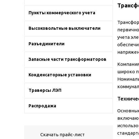
Трансфо
Пункты коммерческого учета
Трансфор
Высоковольтные выключатели
первично
учета эл
Разъединители
обеспечи
напряжен
Запасные части трансформаторов
Компания
широко п
Конденсаторные установки
Номиналь
коммунал
Траверсы ЛЭП
Техниче
Распродажа
Основные
включают
использо
стандарт
Скачать прайс-лист