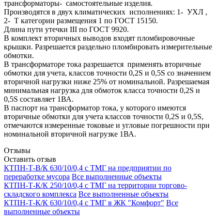
трансформаторы- самостоятельные изделия.
Производятся в двух климатических исполнениях: 1- УХЛ ,
2- Т категории размещения 1 по ГОСТ 15150.
Длина пути утечки III по ГОСТ 9920.
В комплект вторичных выводов входят пломбировочные
крышки. Разрешается раздельно пломбировать измерительные
обмотки.
В трансформаторе тока разрешается применять вторичные
обмотки для учета, классов точности 0,2S и 0,5S со значением
вторичной нагрузки ниже 25% от номинальной. Разрешаемая
минимальная нагрузка для обмоток класса точности 0,2S и
0,5S составляет 1ВА.
В паспорт на трансформатор тока, у которого имеются
вторичные обмотки для учета классов точности 0,2S и 0,5S,
отмечаются измеренные токовые и угловые погрешности при
номинальной вторичной нагрузке 1ВА.
Отзывы
Оставить отзыв
КТПН-Т-В/К 630/10/0,4 с ТМГ на предприятии по
переработке мусора
Все выполненные объекты
КТПН-Т-К/К 250/10/0,4 с ТМГ на территории торгово-
складского комплекса
Все выполненные объекты
КТПН-Т-К/К 630/10/0,4 с ТМГ в ЖК "Комфорт"
Все
выполненные объекты