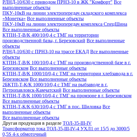
РЛНД-10/630 с приводом ПРНЗ-10 в ЖК "Комфорт"
Все
выполненные объекты
ПКУ-10кВ на линии электропередач складского комплекса
«Монетка»
Все выполненные объекты
ПКУ-10кВ на линии электропередач комплекса СпецШина
Все выполненные объекты
КТПН-Т-В/К 400/10/0,4 с ТМГ на территории
производственной базы, г. Березовский
Все выполненные
объекты
РЛНД-10/630 с ПРНЗ-10 на трассе ЕКАД
Все выполненные
объекты
КТПН-Т-В/К 100/10/0,4 с ТМГ на производственной базе в г.
Березовском
Все выполненные объекты
КТПН-Т-В/К 1000/10/0,4 с ТМГ на территории хлебзавода в г.
Березовском
Все выполненные объекты
2БКТП-Т-К/К 1000/10/0,4 с ТМГ на рыбзаводе в г.
Петропавловск-Камчатский
Все выполненные объекты
КТПН-Т-В/К 1000/10/0,4 с ТМГ на промзоне в г. Березовском
Все выполненные объекты
КТПН-Т-К/К 630/10/0,4 с ТМГ в пос. Шиловка
Все
выполненные объекты
Все выполненные объекты
Другая продукция в разделе
ТОЛ-35-III-IV
Трансформатор тока ТОЛ-35-III-IV-4 УХЛ1 от 15/5 до 3000/5
0,5S 4-х обмоточный