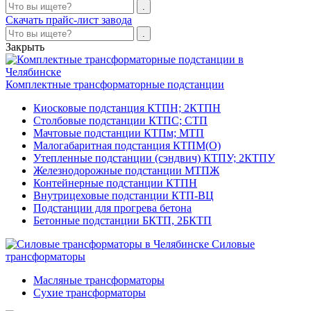
Скачать прайс-лист завода
Закрыть
Комплектные трансформаторные подстанции
Киосковые подстанция КТПН; 2КТПН
Столбовые подстанции КТПС; СТП
Мачтовые подстанции КТПм; МТП
Малогабаритная подстанция КТПМ(О)
Утепленные подстанции (сэндвич) КТПУ; 2КТПУ
Железнодорожные подстанции МТПЖ
Контейнерные подстанции КТПН
Внутрицеховые подстанции КТП-ВЦ
Подстанции для прогрева бетона
Бетонные подстанции БКТП, 2БКТП
Силовые
трансформаторы
Масляные трансформаторы
Сухие трансформаторы