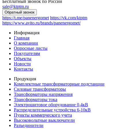
Бесплатный звонок по России
sale@ktptm.ru
https://t.me/panenergomet
https://vk.com/ktptm
https://www.avito.ru/brands/panenergomet/
Информация
Главная
О компании
Опросные листы
Покупателям
Объекты
Новости
Контакты
Продукция
Комплектные трансформаторные подстанции
Силовые трансформаторы
Трансформаторы напряжения
Трансформаторы тока
Электрощитовое оборудование 0,4кВ
Распределительные устройства 6-10кВ
Пункты коммерческого учета
Высоковольтные выключатели
Разъединители