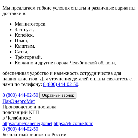
Мы предлагаем гибкие условия оплаты и различные варианты
доставки в:
Магнитогорск,
Златоуст,
Копейск,
Пласт,
Кыштым,
Сатка,
Трёхгорный,
Коркино и другие города Челябинской области,
обеспечивая удобство и надёжность сотрудничества для
наших клиентов. Для уточнения деталей оплаты свяжитесь с
нами по телефону:
8 (800) 444‑02‑50
.
8 (800) 444-02-50
ПанЭнергоМет
Производство и поставка
подстанций КТП
в Челябинске
https://t.me/panenergomet
https://vk.com/ktptm
8 (800) 444-02-50
Бесплатный звонок по России