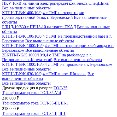
ПКУ-10кВ на линии электропередач комплекса СпецШина
Все выполненные объекты
КТПН-Т-В/К 400/10/0,4 с ТМГ на территории
производственной базы, г. Березовский
Все выполненные
объекты
РЛНД-10/630 с ПРНЗ-10 на трассе ЕКАД
Все выполненные
объекты
КТПН-Т-В/К 100/10/0,4 с ТМГ на производственной базе в г.
Березовском
Все выполненные объекты
КТПН-Т-В/К 1000/10/0,4 с ТМГ на территории хлебзавода в г.
Березовском
Все выполненные объекты
2БКТП-Т-К/К 1000/10/0,4 с ТМГ на рыбзаводе в г.
Петропавловск-Камчатский
Все выполненные объекты
КТПН-Т-В/К 1000/10/0,4 с ТМГ на промзоне в г. Березовском
Все выполненные объекты
КТПН-Т-К/К 630/10/0,4 с ТМГ в пос. Шиловка
Все
выполненные объекты
Все выполненные объекты
Другая продукция в разделе
ТОЛ-35
Трансформатор тока ТОЛ-35-V-4
218 000 ₽
Трансформатор тока ТОЛ-35-III, III-1
218 000 ₽
Трансформатор тока ТОЛ-35-II, II-1