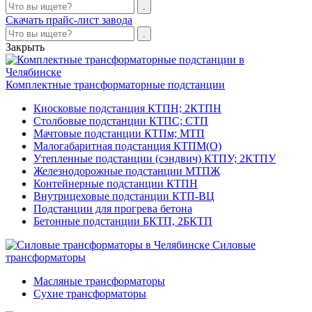
Скачать прайс-лист завода
Закрыть
Комплектные трансформаторные подстанции
Киосковые подстанция КТПН; 2КТПН
Столбовые подстанции КТПС; СТП
Мачтовые подстанции КТПм; МТП
Малогабаритная подстанция КТПМ(О)
Утепленные подстанции (сэндвич) КТПУ; 2КТПУ
Железнодорожные подстанции МТПЖ
Контейнерные подстанции КТПН
Внутрицеховые подстанции КТП-ВЦ
Подстанции для прогрева бетона
Бетонные подстанции БКТП, 2БКТП
Силовые
трансформаторы
Масляные трансформаторы
Сухие трансформаторы