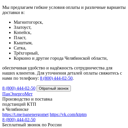
Мы предлагаем гибкие условия оплаты и различные варианты
доставки в:
Магнитогорск,
Златоуст,
Копейск,
Пласт,
Кыштым,
Сатка,
Трёхгорный,
Коркино и другие города Челябинской области,
обеспечивая удобство и надёжность сотрудничества для
наших клиентов. Для уточнения деталей оплаты свяжитесь с
нами по телефону:
8 (800) 444‑02‑50
.
8 (800) 444-02-50
ПанЭнергоМет
Производство и поставка
подстанций КТП
в Челябинске
https://t.me/panenergomet
https://vk.com/ktptm
8 (800) 444-02-50
Бесплатный звонок по России