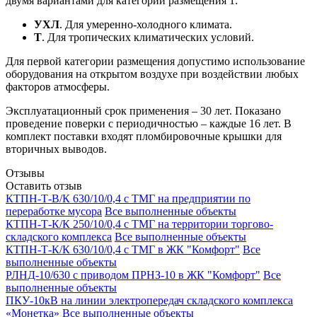
двумя вариантами для категории размещения 1:
УХЛ
. Для умеренно-холодного климата.
Т
. Для тропических климатических условий.
Для первой категории размещения допустимо использование
оборудования на открытом воздухе при воздействии любых
факторов атмосферы.
Эксплуатационный срок применения – 30 лет. Показано
проведение поверки с периодичностью – каждые 16 лет. В
комплект поставки входят пломбировочные крышки для
вторичных выводов.
Отзывы
Оставить отзыв
КТПН-Т-В/К 630/10/0,4 с ТМГ на предприятии по
переработке мусора
Все выполненные объекты
КТПН-Т-К/К 250/10/0,4 с ТМГ на территории торгово-
складского комплекса
Все выполненные объекты
КТПН-Т-К/К 630/10/0,4 с ТМГ в ЖК "Комфорт"
Все
выполненные объекты
РЛНД-10/630 с приводом ПРНЗ-10 в ЖК "Комфорт"
Все
выполненные объекты
ПКУ-10кВ на линии электропередач складского комплекса
«Монетка»
Все выполненные объекты