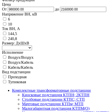
Цена
От
до
Напряжение ВН, кВ
6
10
Ток ВН, А
144,5
240,8
Размер: ДхШхВ
Исполнение
Воздух/Воздух
Воздух/Кабель
Кабель/Кабель
Вид подстанции
Проходная
Тупиковая
Комплектные трансформаторные подстанции
Киосковые подстанция КТПН; 2КТПН
Столбовые подстанции КТПС; СТП
Мачтовые подстанции КТПм; МТП
Малогабаритная подстанция КТПМ(О)