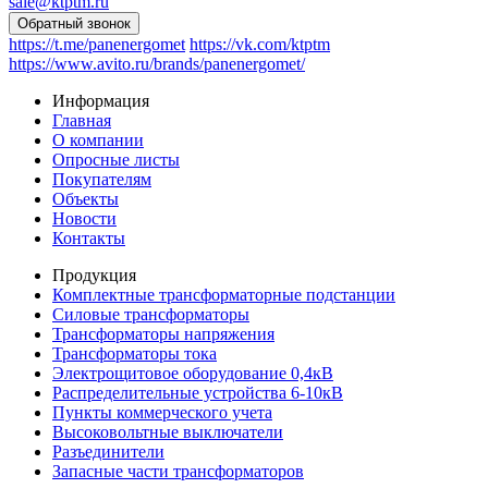
sale@ktptm.ru
https://t.me/panenergomet
https://vk.com/ktptm
https://www.avito.ru/brands/panenergomet/
Информация
Главная
О компании
Опросные листы
Покупателям
Объекты
Новости
Контакты
Продукция
Комплектные трансформаторные подстанции
Силовые трансформаторы
Трансформаторы напряжения
Трансформаторы тока
Электрощитовое оборудование 0,4кВ
Распределительные устройства 6-10кВ
Пункты коммерческого учета
Высоковольтные выключатели
Разъединители
Запасные части трансформаторов