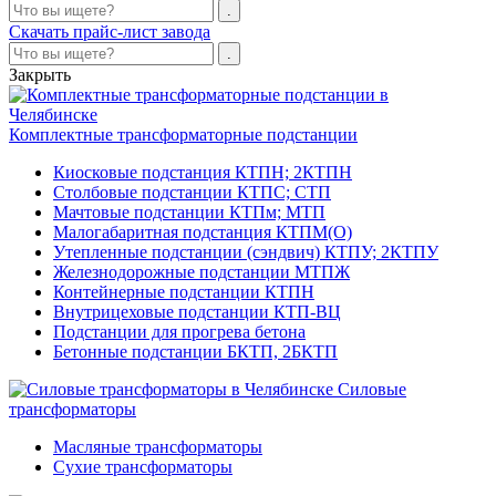
Скачать прайс-лист завода
Закрыть
Комплектные трансформаторные подстанции
Киосковые подстанция КТПН; 2КТПН
Столбовые подстанции КТПС; СТП
Мачтовые подстанции КТПм; МТП
Малогабаритная подстанция КТПМ(О)
Утепленные подстанции (сэндвич) КТПУ; 2КТПУ
Железнодорожные подстанции МТПЖ
Контейнерные подстанции КТПН
Внутрицеховые подстанции КТП-ВЦ
Подстанции для прогрева бетона
Бетонные подстанции БКТП, 2БКТП
Силовые
трансформаторы
Масляные трансформаторы
Сухие трансформаторы