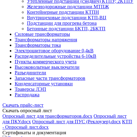
Утепленные подстанции (сэндвич) КТПУ; 2КТПУ
Железнодорожные подстанции МТПЖ
Контейнерные подстанции КТПН
Внутрицеховые подстанции КТП-ВЦ
Подстанции для прогрева бетона
Бетонные подстанции БКТП, 2БКТП
Силовые трансформаторы
Трансформаторы напряжения
Трансформаторы тока
Электрощитовое оборудование 0,4кВ
Распределительные устройства 6-10кВ
Пункты коммерческого учета
Высоковольтные выключатели
Разъединители
Запасные части трансформаторов
Конденсаторные установки
Траверсы ЛЭП
Распродажа
Скачать прайс-лист
Скачать опросный лист
Опросный лист для трансформаторов.docx
Опросный лист
для ПКУ.docx
Опросный лист для ПУС (Реклоузер).docx
КТП
- Опросный лист.docx
Сертификаты и документация