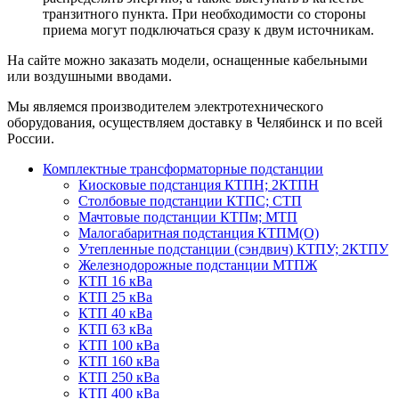
транзитного пункта. При необходимости со стороны
приема могут подключаться сразу к двум источникам.
На сайте можно заказать модели, оснащенные кабельными
или воздушными вводами.
Мы являемся производителем электротехнического
оборудования, осуществляем доставку в Челябинск и по всей
России.
Комплектные трансформаторные подстанции
Киосковые подстанция КТПН; 2КТПН
Столбовые подстанции КТПС; СТП
Мачтовые подстанции КТПм; МТП
Малогабаритная подстанция КТПМ(О)
Утепленные подстанции (сэндвич) КТПУ; 2КТПУ
Железнодорожные подстанции МТПЖ
КТП 16 кВа
КТП 25 кВа
КТП 40 кВа
КТП 63 кВа
КТП 100 кВа
КТП 160 кВа
КТП 250 кВа
КТП 400 кВа