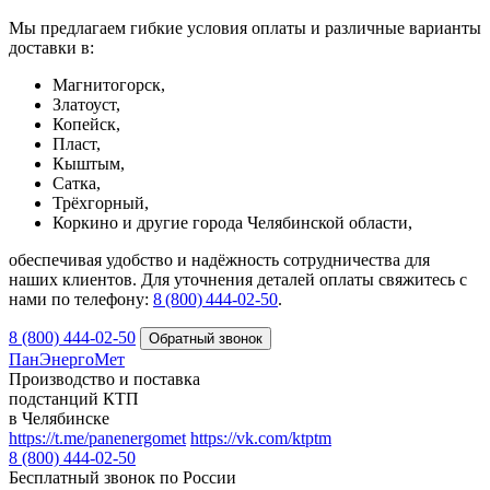
Мы предлагаем гибкие условия оплаты и различные варианты
доставки в:
Магнитогорск,
Златоуст,
Копейск,
Пласт,
Кыштым,
Сатка,
Трёхгорный,
Коркино и другие города Челябинской области,
обеспечивая удобство и надёжность сотрудничества для
наших клиентов. Для уточнения деталей оплаты свяжитесь с
нами по телефону:
8 (800) 444‑02‑50
.
8 (800) 444-02-50
ПанЭнергоМет
Производство и поставка
подстанций КТП
в Челябинске
https://t.me/panenergomet
https://vk.com/ktptm
8 (800) 444-02-50
Бесплатный звонок по России