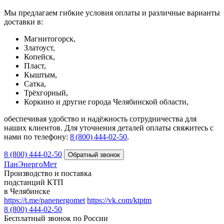
Мы предлагаем гибкие условия оплаты и различные варианты
доставки в:
Магнитогорск,
Златоуст,
Копейск,
Пласт,
Кыштым,
Сатка,
Трёхгорный,
Коркино и другие города Челябинской области,
обеспечивая удобство и надёжность сотрудничества для
наших клиентов. Для уточнения деталей оплаты свяжитесь с
нами по телефону:
8 (800) 444‑02‑50
.
8 (800) 444-02-50
ПанЭнергоМет
Производство и поставка
подстанций КТП
в Челябинске
https://t.me/panenergomet
https://vk.com/ktptm
8 (800) 444-02-50
Бесплатный звонок по России