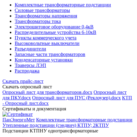
Комплектные трансформаторные подстанции
Силовые трансформаторы
Трансформаторы напряжения
Трансформаторы тока
Электрощитовое оборудование 0,4кВ
Распределительные устройства 6-10кВ
Пункты коммерческого учета
Высоковольтные выключатели
Разъединители
Запасные части трансформаторов
Конденсаторные установки
Траверсы ЛЭП
Распродажа
Скачать прайс-лист
Скачать опросный лист
Опросный лист для трансформаторов.docx
Опросный лист
для ПКУ.docx
Опросный лист для ПУС (Реклоузер).docx
КТП
- Опросный лист.docx
Сертификаты и документация
ПанЭнергоМет
Комплектные трансформаторные подстанции
Утепленные подстанции (сэндвич) КТПУ; 2КТПУ
Подстанции КТПНУ однотрансформаторные