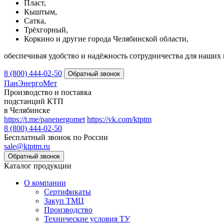
Пласт,
Кыштым,
Сатка,
Трёхгорный,
Коркино и другие города Челябинской области,
обеспечивая удобство и надёжность сотрудничества для наших 
8 (800) 444-02-50
ПанЭнергоМет
Производство и поставка
подстанций КТП
в Челябинске
https://t.me/panenergomet
https://vk.com/ktptm
8 (800) 444-02-50
Бесплатный звонок по России
sale@ktptm.ru
Каталог продукции
О компании
Сертификаты
Закуп ТМЦ
Производство
Технические условия ТУ