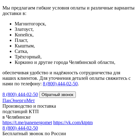
Мы предлагаем гибкие условия оплаты и различные варианты
доставки в:
Магнитогорск,
Златоуст,
Копейск,
Пласт,
Кыштым,
Сатка,
Трёхгорный,
Коркино и другие города Челябинской области,
обеспечивая удобство и надёжность сотрудничества для
наших клиентов. Для уточнения деталей оплаты свяжитесь с
нами по телефону:
8 (800) 444‑02‑50
.
8 (800) 444-02-50
ПанЭнергоМет
Производство и поставка
подстанций КТП
в Челябинске
https://t.me/panenergomet
https://vk.com/ktptm
8 (800) 444-02-50
Бесплатный звонок по России