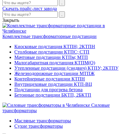
Скачать прайс-лист завода
Закрыть
Комплектные трансформаторные подстанции
Киосковые подстанция КТПН; 2КТПН
Столбовые подстанции КТПС; СТП
Мачтовые подстанции КТПм; МТП
Малогабаритная подстанция КТПМ(О)
Утепленные подстанции (сэндвич) КТПУ; 2КТПУ
Железнодорожные подстанции МТПЖ
Контейнерные подстанции КТПН
Внутрицеховые подстанции КТП-ВЦ
Подстанции для прогрева бетона
Бетонные подстанции БКТП, 2БКТП
Силовые
трансформаторы
Масляные трансформаторы
Сухие трансформаторы