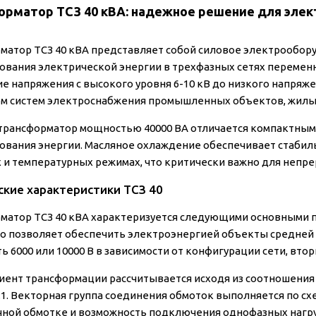
орматор ТСЗ 40 кВА: надежное решение для эле
матор ТСЗ 40 кВА представляет собой силовое электрообору
ования электрической энергии в трехфазных сетях переменн
е напряжения с высокого уровня 6-10 кВ до низкого напряжен
м систем электроснабжения промышленных объектов, жилых
трансформатор мощностью 40000 ВА отличается компактным
ования энергии. Масляное охлаждение обеспечивает стабил
х и температурных режимах, что критически важно для неп
ские характеристики ТСЗ 40
матор ТСЗ 40 кВА характеризуется следующими основными 
что позволяет обеспечить электроэнергией объекты средней
ь 6000 или 10000 В в зависимости от конфигурации сети, вто
ент трансформации рассчитывается исходя из соотношения 
5:1. Векторная группа соединения обмоток выполняется по сх
чной обмотке и возможность подключения однофазных нагру