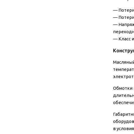
—
Потери
—
Потери
—
Напряж
переходн
—
Класс 
Констру
Масляный
температ
электрот
Обмотки 
длительн
обеспечи
Габаритн
оборудов
в условия