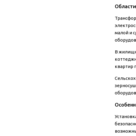
Области
Трансфор
электрос
малой и 
оборудов
В жилищн
коттеджн
квартир 
Сельскох
зерносуш
оборудов
Особенн
Установк
безопасн
возможны