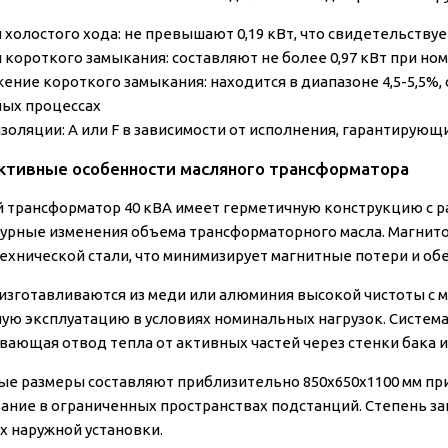
 холостого хода:
не превышают 0,19 кВт, что свидетельству
 короткого замыкания:
составляют не более 0,97 кВт при но
ение короткого замыкания:
находится в диапазоне 4,5-5,5%
ых процессах
изоляции:
А или F в зависимости от исполнения, гарантирующ
ктивные особенности масляного трансформатора
 трансформатор 40 кВА имеет герметичную конструкцию с
урные изменения объема трансформаторного масла. Магнит
ехнической стали, что минимизирует магнитные потери и об
изготавливаются из меди или алюминия высокой чистоты с м
ую эксплуатацию в условиях номинальных нагрузок. Система
вающая отвод тепла от активных частей через стенки бака 
ые размеры составляют приблизительно 850х650х1100 мм при 
ание в ограниченных пространствах подстанций. Степень за
х наружной установки.