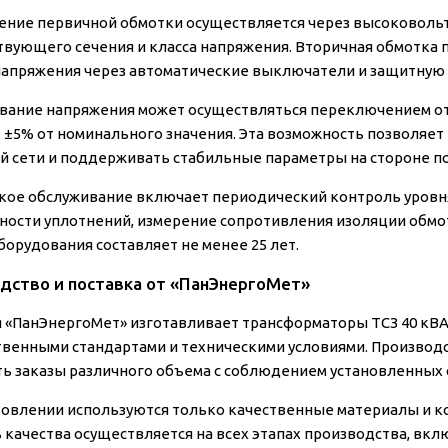
ние первичной обмотки осуществляется через высоковоль
твующего сечения и класса напряжения. Вторичная обмотка 
напряжения через автоматические выключатели и защитную 
вание напряжения может осуществляться переключением о
 ±5% от номинального значения. Эта возможность позволяе
 сети и поддерживать стабильные параметры на стороне п
кое обслуживание включает периодический контроль уровня
ности уплотнений, измерение сопротивления изоляции обмо
борудования составляет не менее 25 лет.
дство и поставка от «ПанЭнергоМет»
 «ПанЭнергоМет» изготавливает трансформаторы ТСЗ 40 кВА
твенными стандартами и техническими условиями. Произво
ь заказы различного объема с соблюдением установленных 
товлении используются только качественные материалы и 
 качества осуществляется на всех этапах производства, вк