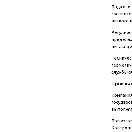
Подключе
соответс
низкого 
Регулиро
пределах
питающей
Техничес
герметич
службы о
Произво
Компания
государс
выполнят
При изго
Контроль