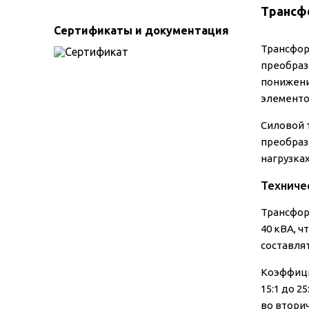
Трансф
Сертификаты и документация
Трансфор
преобраз
понижени
элементо
Силовой 
преобраз
нагрузка
Техниче
Трансфор
40 кВА, 
составлят
Коэффици
15:1 до 2
во втори