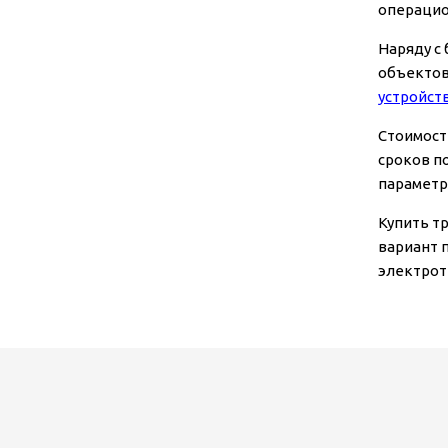
операцио
Наряду с
объектов
устройст
Стоимост
сроков п
параметр
Купить т
вариант 
электрот