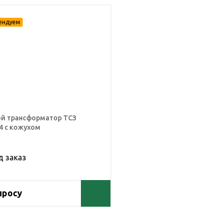
й трансформатор ТСЗ
,4 с кожухом
д заказ
просу